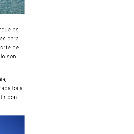
orque es
les para
norte de
 lo son
ia,
ada baja,
tir con