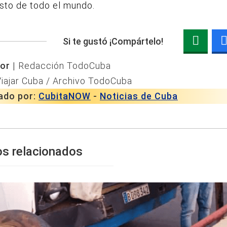
sto de todo el mundo.
Si te gustó ¡Compártelo!
or |
Redacción TodoCuba
iajar Cuba / Archivo TodoCuba
ado por:
CubitaNOW
-
Noticias de Cuba
os relacionados