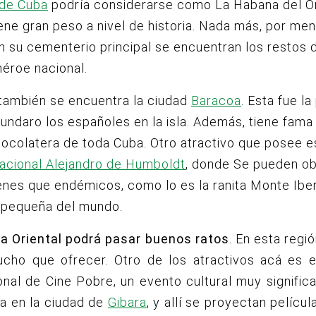
 de Cuba
podría considerarse como La Habana del Or
ene gran peso a nivel de historia. Nada más, por men
en su cementerio principal se encuentran los restos
 héroe nacional.
también se encuentra la ciudad
Baracoa
. Esta fue la
 fundaro los españoles en la isla. Además, tiene fama
hocolatera de toda Cuba. Otro atractivo que posee e
acional Alejandro de Humboldt
, donde Se pueden o
es que endémicos, como lo es la ranita Monte Iberi
 pequeña del mundo.
ba Oriental podrá pasar buenos ratos
. En esta regió
ucho que ofrecer. Otro de los atractivos acá es el
onal de Cine Pobre, un evento cultural muy significa
a en la ciudad de
Gibara
, y allí se proyectan películ