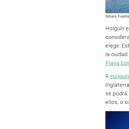
Gibara. Fuente
Holguín e
considera
elegir. E
la ciudad
Playa Es
A
Holguí
Inglaterr
se podrá 
ellos, o 