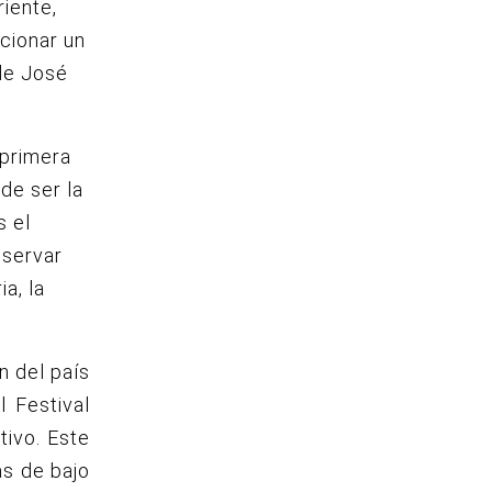
iente,
cionar un
 de José
 primera
 de ser la
s el
bservar
a, la
n del país
 Festival
tivo. Este
as de bajo