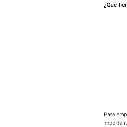
¿Qué tie
Para empe
important