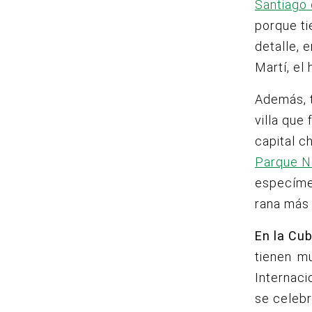
Santiago
porque ti
detalle, 
Martí, el
Además, 
villa que
capital c
Parque N
especímen
rana más
En la Cu
tienen m
Internaci
se celebr