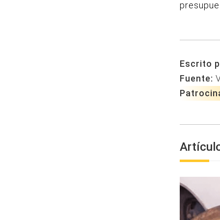
presupue
Escrito p
Fuente:
V
Patrocin
Artícul