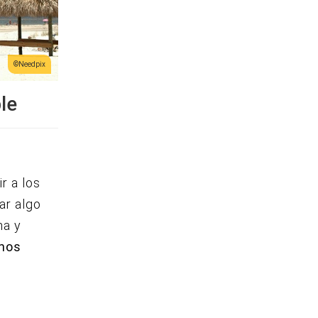
Needpix
le
r a los
ar algo
na y
chos