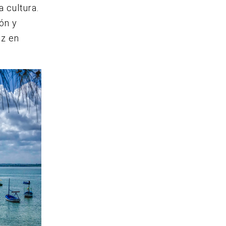
 cultura.
ón y
ez en