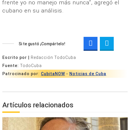
frente yo no manejo más nunca”, agregó el
cubano en su análisis.
Si te gustó ¡Compártelo!
Escrito por |
Redacción TodoCuba
Fuente:
TodoCuba
Patrocinado por:
CubitaNOW
-
Noticias de Cuba
Artículos relacionados