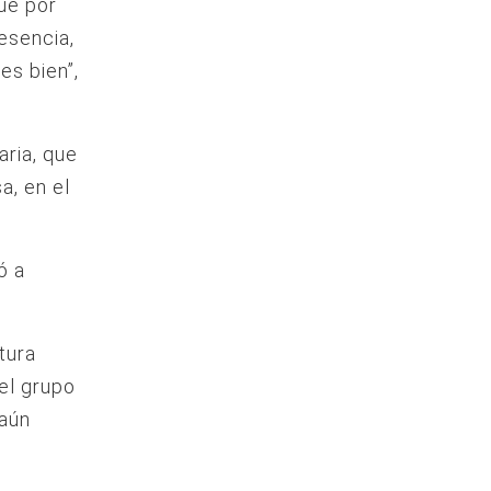
ue por
esencia,
es bien”,
aria, que
a, en el
ó a
tura
el grupo
 aún