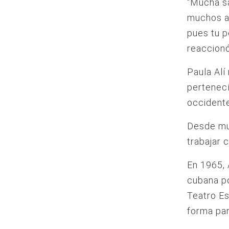
“Mucha sa
muchos añ
pues tu p
reaccionó
Paula Alí
pertenecí
occident
Desde mu
trabajar 
En 1965, 
cubana po
Teatro Es
forma par