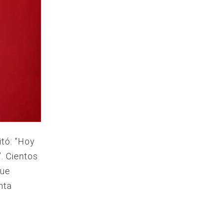
itó: “Hoy
. Cientos
que
nta