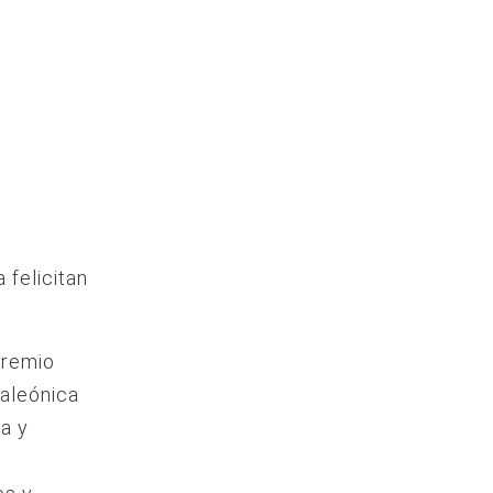
 felicitan
premio
maleónica
na y