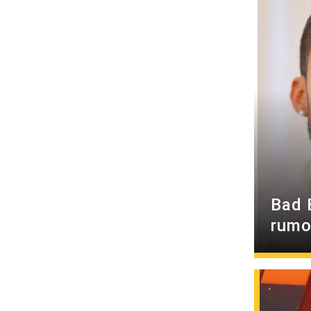
Bad 
rumo