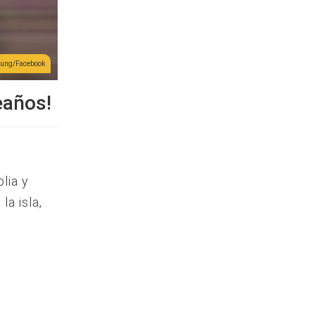
eung/Facebook
eaños!
lia y
la isla,