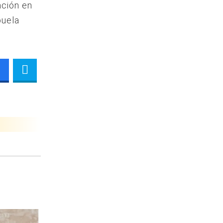
ación en
buela