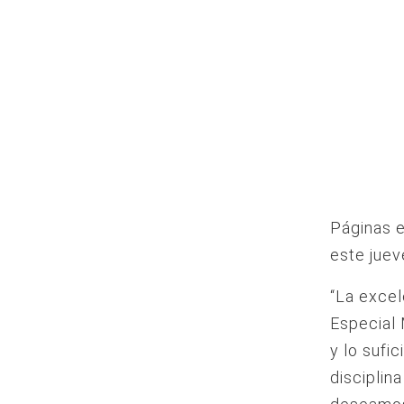
Páginas e
este juev
“La excel
Especial 
y lo sufi
disciplin