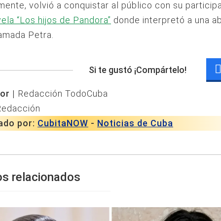
ente, volvió a conquistar al público con su particip
vela “Los hijos de Pandora”
donde interpretó a una a
amada Petra.
Si te gustó ¡Compártelo!
or |
Redacción TodoCuba
Redacción
ado por:
CubitaNOW
-
Noticias de Cuba
os relacionados