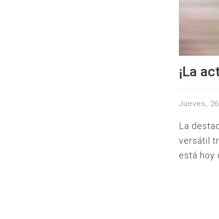
¡La ac
jueves, 2
La destac
versátil t
está hoy