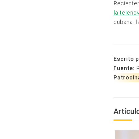
Recientem
la teleno
cubana ll
Escrito p
Fuente:
Patrocin
Artícul