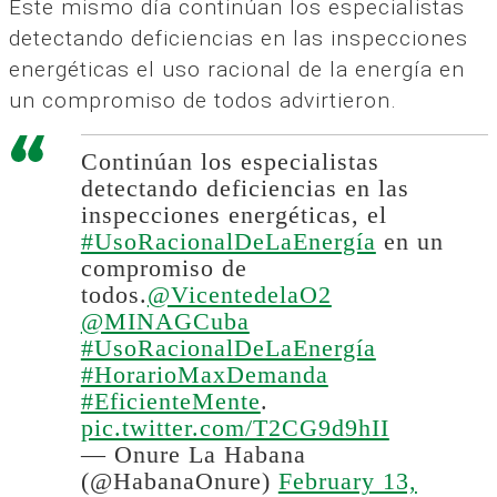
Este mismo día continúan los especialistas
detectando deficiencias en las inspecciones
energéticas el uso racional de la energía en
un compromiso de todos advirtieron.
Continúan los especialistas
detectando deficiencias en las
inspecciones energéticas, el
#UsoRacionalDeLaEnergía
en un
compromiso de
todos.
@VicentedelaO2
@MINAGCuba
#UsoRacionalDeLaEnergía
#HorarioMaxDemanda
#EficienteMente
.
pic.twitter.com/T2CG9d9hII
— Onure La Habana
(@HabanaOnure)
February 13,