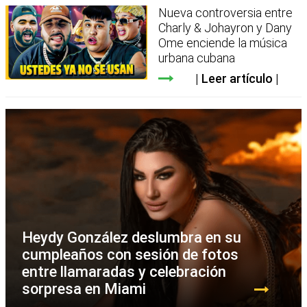
Nueva controversia entre
Charly & Johayron y Dany
Ome enciende la música
urbana cubana
Leer artículo
Heydy González deslumbra en su
cumpleaños con sesión de fotos
entre llamaradas y celebración
sorpresa en Miami