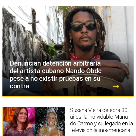
Denuncian detención arbitraria
del artista cubano Nando Obdc
pese a no existir pruebas en su
contra
Susana Vieira celebra 80
años: la inolvidable María
do Carmo y su legado en la
televisión latinoamericana