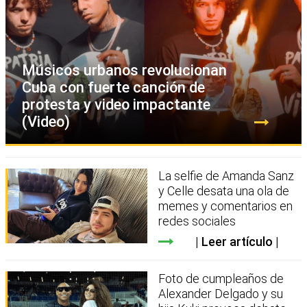
Músicos urbanos revolucionan
Cuba con fuerte canción de
protesta y video impactante
(Video)
La selfie de Amanda Sanz
y Celle desata una ola de
memes y comentarios en
redes sociales
Leer artículo
Foto de cumpleaños de
Alexander Delgado y su