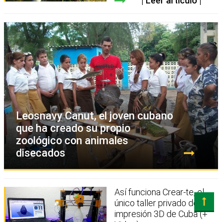
Leer artículo
Leosnavy Canut, el joven cubano
que ha creado su propio
zoológico con animales
disecados
Así funciona Crear-te, el
único taller privado de
impresión 3D de Cuba (+