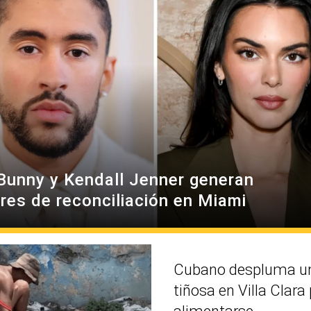
Bunny y Kendall Jenner generan
res de reconciliación en Miami
Cubano despluma un
tiñosa en Villa Clara