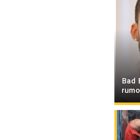
Bad 
rumo