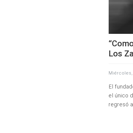
“Como 
Los Za
miércole
El fundad
el único 
regresó a