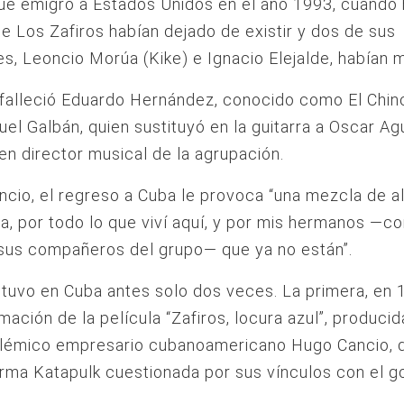
e emigró a Estados Unidos en el año 1993, cuando 
 Los Zafiros habían dejado de existir y dos de sus
es, Leoncio Morúa (Kike) e Ignacio Elejalde, habían 
alleció Eduardo Hernández, conocido como El Chino
el Galbán, quien sustituyó en la guitarra a Oscar Agu
 en director musical de la agrupación.
cio, el regreso a Cuba le provoca “una mezcla de al
za, por todo lo que viví aquí, y por mis hermanos —c
 sus compañeros del grupo— que ya no están”.
tuvo en Cuba antes solo dos veces. La primera, en 
lmación de la película “Zafiros, locura azul”, produci
 polémico empresario cubanoamericano Hugo Cancio, 
orma Katapulk cuestionada por sus vínculos con el g