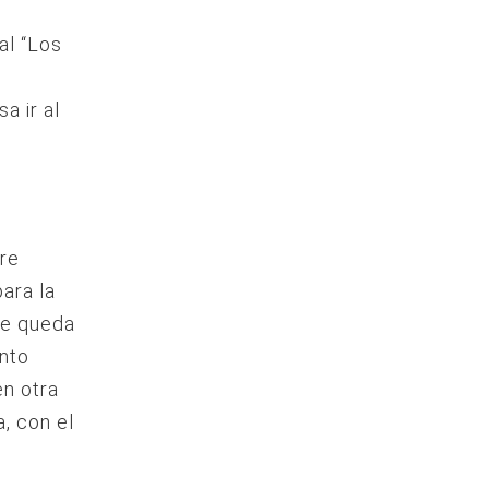
al “Los
a ir al
pre
para la
que queda
anto
en otra
, con el