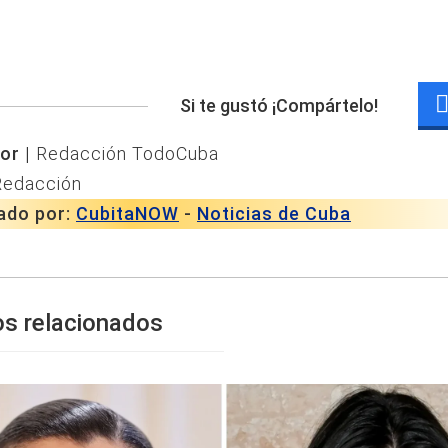
Si te gustó ¡Compártelo!
or |
Redacción TodoCuba
Redacción
ado por:
CubitaNOW
-
Noticias de Cuba
os relacionados