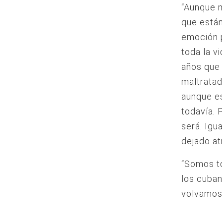
“Aunque m
que están
emoción p
toda la v
años que 
maltratad
aunque es
todavía. 
será. Igu
dejado at
“Somos to
los cuban
volvamos 