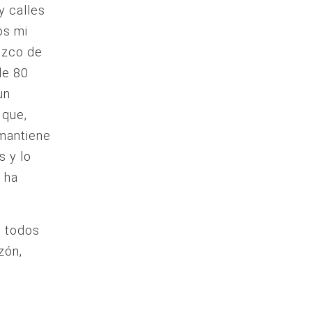
y calles
os mi
ozco de
de 80
un
 que,
 mantiene
s y lo
e ha
e todos
zón,