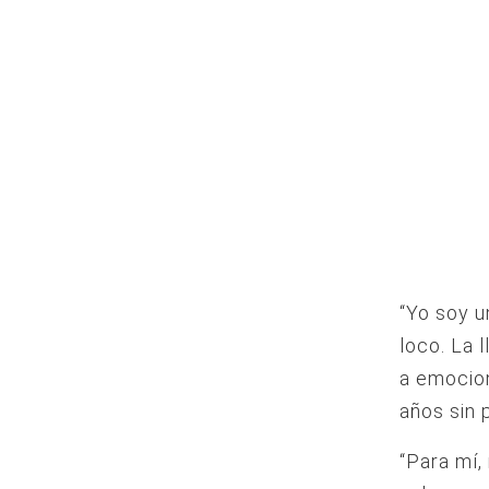
“Yo soy u
loco. La 
a emocion
años sin p
“Para mí,