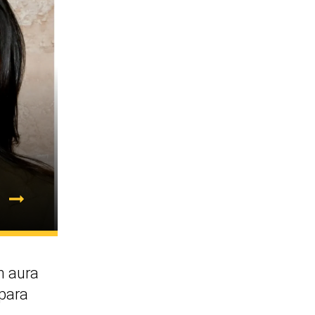
 aura
 para