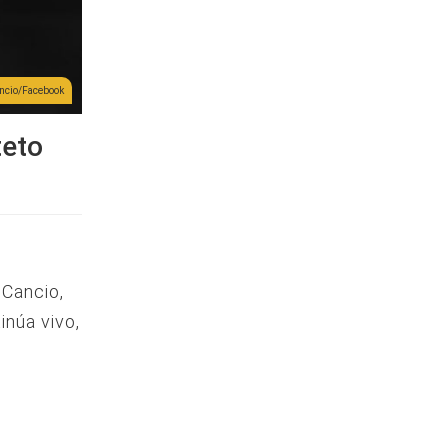
ncio/Facebook
teto
 Cancio,
inúa vivo,