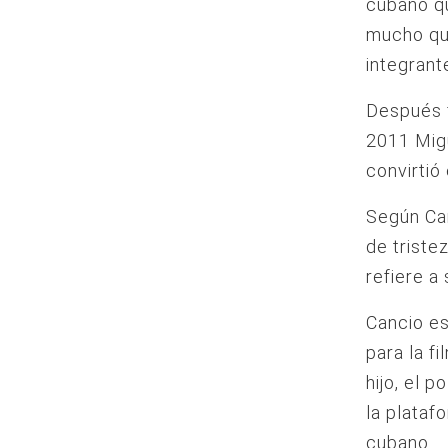
cubano qu
mucho que
integrant
Después f
2011 Migu
convirtió
Según Can
de triste
refiere a
Cancio es
para la fi
hijo, el
la plataf
cubano.