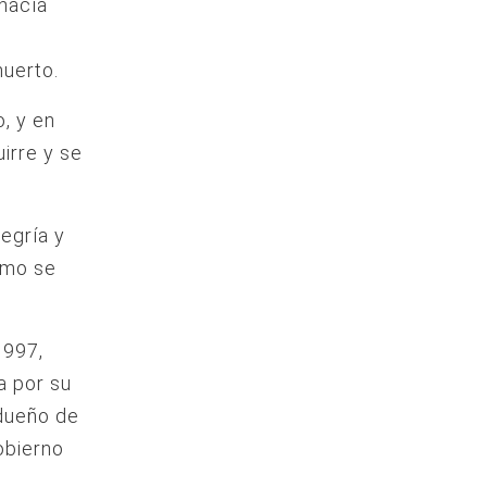
hacía
muerto.
, y en
irre y se
egría y
omo se
1997,
da por su
dueño de
obierno