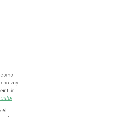
a como
mo no voy
eintiún
nCuba
.
 el