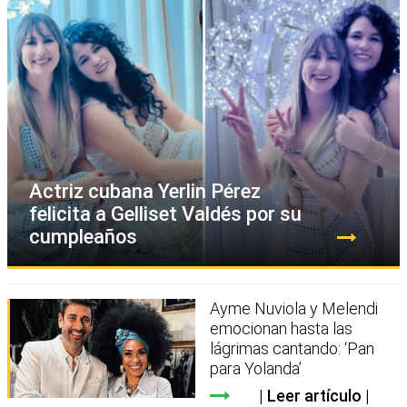
Actriz cubana Yerlin Pérez
felicita a Gelliset Valdés por su
cumpleaños
Ayme Nuviola y Melendi
emocionan hasta las
lágrimas cantando: ‘Pan
para Yolanda’
Leer artículo