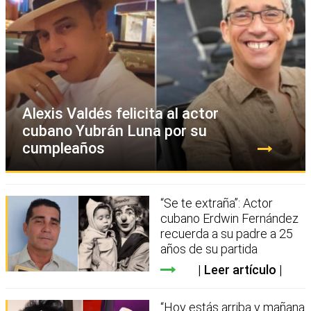
Alexis Valdés felicita al actor
cubano Yubrán Luna por su
cumpleaños
“Se te extraña”: Actor
cubano Erdwin Fernández
recuerda a su padre a 25
años de su partida
Leer artículo
“Hoy estás arriba y mañana