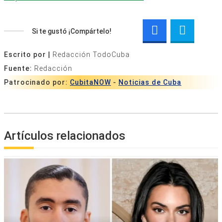
Si te gustó ¡Compártelo!
Escrito por |
Redacción TodoCuba
Fuente:
Redacción
Patrocinado por:
CubitaNOW
-
Noticias de Cuba
Artículos relacionados