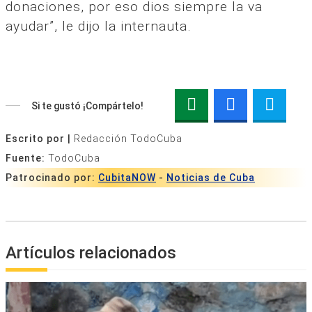
donaciones, por eso dios siempre la va
ayudar”, le dijo la internauta.
Si te gustó ¡Compártelo!
Escrito por |
Redacción TodoCuba
Fuente:
TodoCuba
Patrocinado por:
CubitaNOW
-
Noticias de Cuba
Artículos relacionados