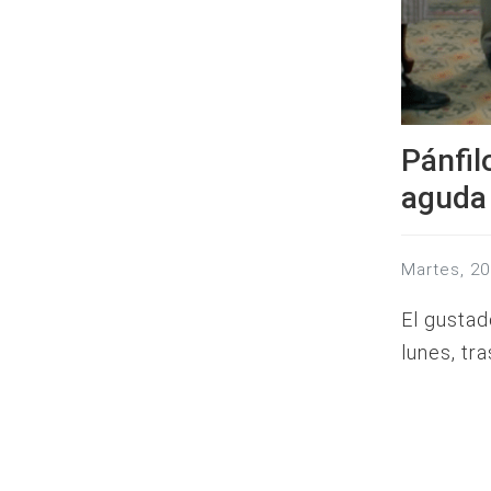
Pánfil
aguda 
martes, 
El gustad
lunes, tr