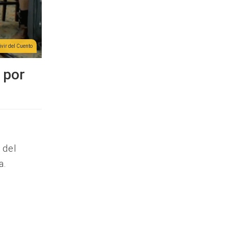
ivir del Cuento
 por
 del
a.