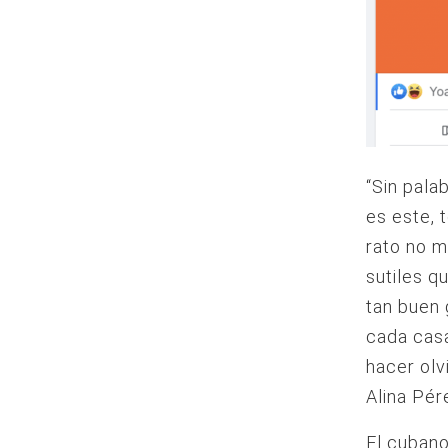
“Sin pala
es este, 
rato no m
sutiles q
tan buen 
cada casa
hacer olv
Alina Pér
El cubano