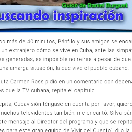
co más de 40 minutos, Pánfilo y sus amigos se enc
 un extranjero cómo se vive en Cuba, ante las simpá
es generadas, es imposible no reírse a pesar de que
una amarga situación, la que vive el pueblo cubano.
auta Carmen Ross pidió en un comentario con decen
s que la TV cubana, repita el capítulo.
epita, Cubavisión téngase en cuenta por favor, quiero
muchos televidentes también, me encantó, Silva-pánf
te mensaje al Director del programa y que se repita
es para este gran equipo de Vivir del Cuento”, dijo la