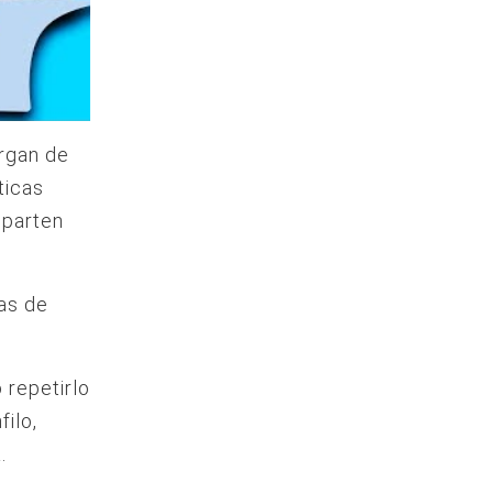
argan de
ticas
 parten
as de
 repetirlo
ilo,
.