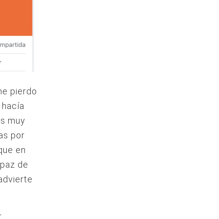
me pierdo
 hacía
as muy
as por
 que en
apaz de
 advierte
r