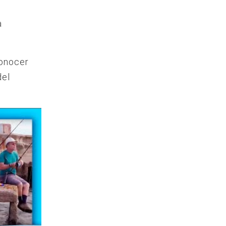
a
conocer
del