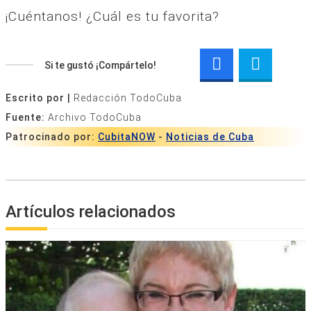
¡Cuéntanos! ¿Cuál es tu favorita?
Si te gustó ¡Compártelo!
Escrito por |
Redacción TodoCuba
Fuente:
Archivo TodoCuba
Patrocinado por:
CubitaNOW
-
Noticias de Cuba
Artículos relacionados