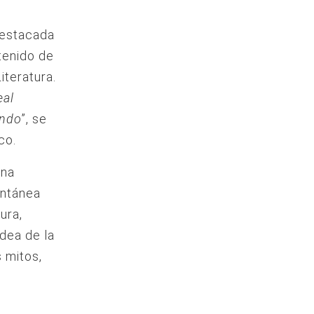
destacada
tenido de
iteratura.
eal
undo
”, se
co.
una
ontánea
ura,
dea de la
s mitos,