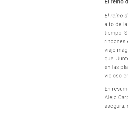
El reino
El reino 
alto de l
tiempo. S
rincones 
viaje mág
que. Junt
en las pl
vicioso en
En resum
Alejo Car
asegura, 