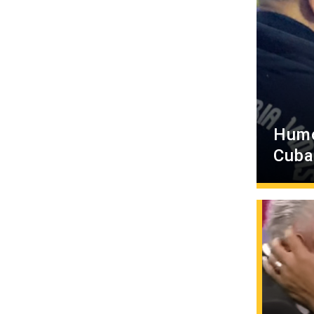
Humo
Cuba