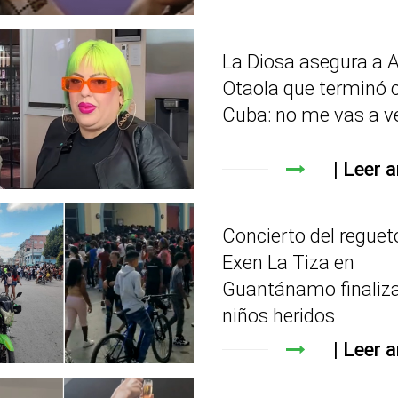
La Diosa asegura a A
Otaola que terminó 
Cuba: no me vas a v
Leer a
Concierto del reguet
Exen La Tiza en
Guantánamo finaliz
niños heridos
Leer a