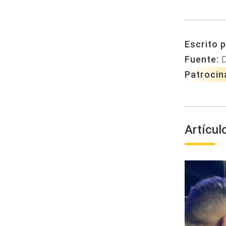
Escrito p
Fuente:
D
Patrocin
Artícul