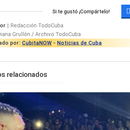
Si te gustó ¡Compártelo!
or |
Redacción TodoCuba
iana Grullón / Archivo TodoCuba
ado por:
CubitaNOW
-
Noticias de Cuba
os relacionados