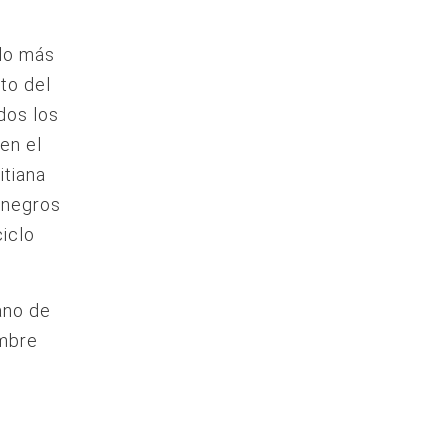
 lo más
eto del
dos los
en el
itiana
s negros
iclo
ano de
ombre