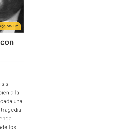
lage TodoCuba
 con
isis
ien a la
 cada una
 tragedia
iendo
nde los