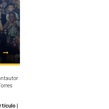
antautor
Torres
rtículo