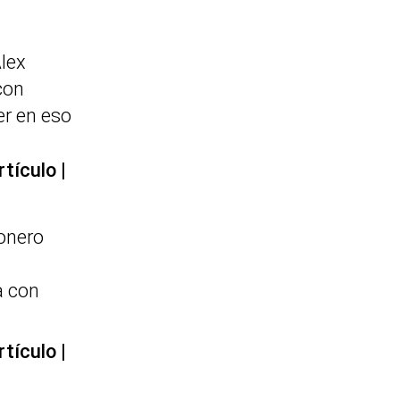
lex
con
er en eso
rtículo
onero
a con
rtículo