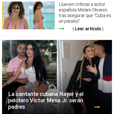
Llueven críticas a actriz
española Melani Olivares
tras asegurar que “Cuba es
un paraíso”
Leer artículo
La cantante cubana Nayer y el
pelotero Víctor Mesa Jr. serán
padres