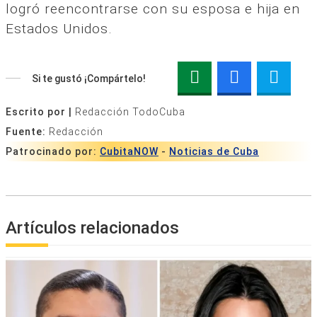
logró reencontrarse con su esposa e hija en
Estados Unidos.
Si te gustó ¡Compártelo!
Escrito por |
Redacción TodoCuba
Fuente:
Redacción
Patrocinado por:
CubitaNOW
-
Noticias de Cuba
Artículos relacionados