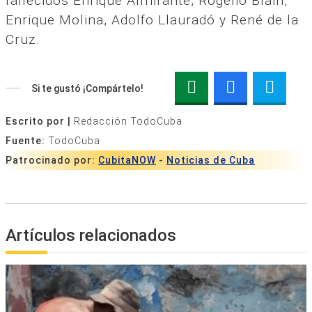
fallecidos Enrique Almirante, Rogelio Blain,
Enrique Molina, Adolfo Llauradó y René de la
Cruz.
Si te gustó ¡Compártelo!
Escrito por |
Redacción TodoCuba
Fuente:
TodoCuba
Patrocinado por:
CubitaNOW
-
Noticias de Cuba
Artículos relacionados