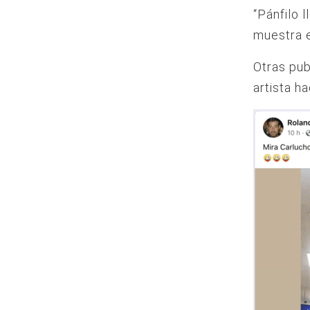
“Pánfilo 
muestra e
Otras pub
artista h