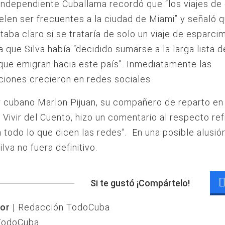
independiente Cuballama recordó que “los viajes de
uelen ser frecuentes a la ciudad de Miami” y señaló 
taba claro si se trataría de solo un viaje de esparcim
a que Silva había “decidido sumarse a la larga lista d
ue emigran hacia este país”. Inmediatamente las
iones crecieron en redes sociales
r cubano Marlon Pijuan, su compañero de reparto en
Vivir del Cuento, hizo un comentario al respecto ref
 todo lo que dicen las redes”. En una posible alusió
ilva no fuera definitivo.
Si te gustó ¡Compártelo!
or |
Redacción TodoCuba
TodoCuba