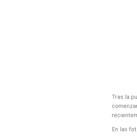
Tras la p
comenzaro
recientem
En las fot