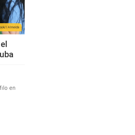
ook/ I Almeida
el
Cuba
ilo en