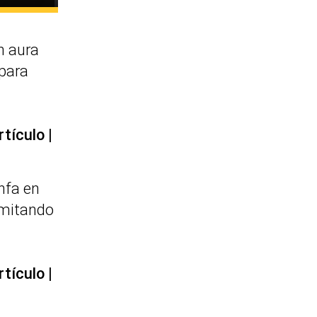
 aura
 para
rtículo
nfa en
imitando
rtículo