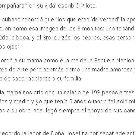
ompañaron en su vida” escribió Piloto.
 cubano recordó que “los que eran ‘de verdad’ la ap
ieron como esa imagen de los 3 monitos: uno tapánd
 2do la boca, y el 3ro, quizás los peores, esas perso
os ojos”.
cordó a su mamá como el alma de la Escuela Nacion
ores de Arte pero además como una madre amorosa 
 de sacar adelante a su familia.
da mamá nos crió con un salario de 198 pesos a tres 
ños y medio y yo que tenía 5 años cuando falleció mi
as a su obra, nos llegó siempre el apoyo de sus can
a recordó la labor de Doña Josefina por sacar adelant