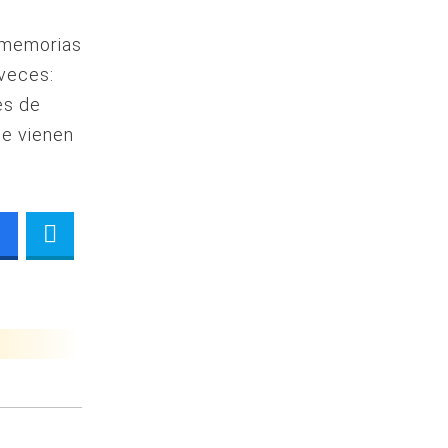
s memorias
 veces:
es de
e vienen