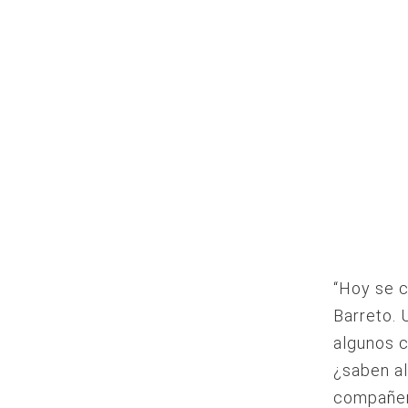
“Hoy se 
Barreto.
algunos c
¿saben al
compañer