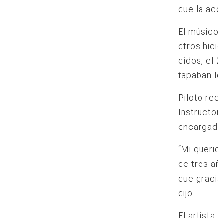
que la ac
El músico
otros hic
oídos, el
tapaban l
Piloto re
Instruct
encargada
“Mi queri
de tres a
que graci
dijo.
El artist