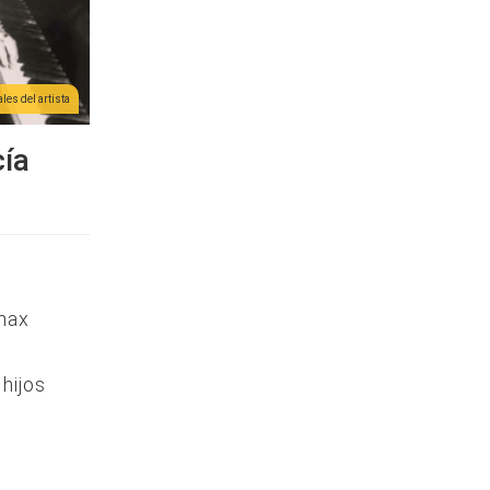
les del artista
cía
imax
hijos