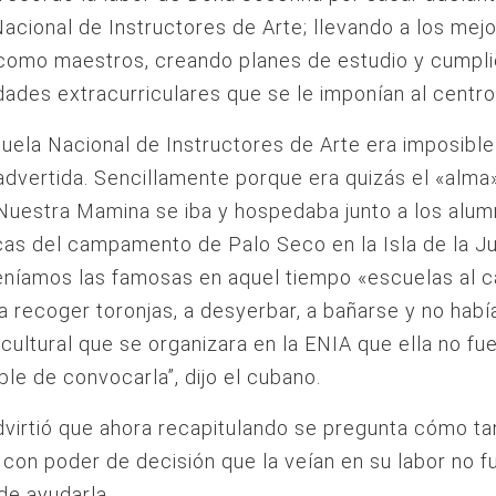
acional de Instructores de Arte; llevando a los mej
como maestros, creando planes de estudio y cumpl
idades extracurriculares que se le imponían al centro
cuela Nacional de Instructores de Arte era imposibl
advertida. Sencillamente porque era quizás el «alma»
Nuestra Mamina se iba y hospedaba junto a los alu
cas del campamento de Palo Seco en la Isla de la J
eníamos las famosas en aquel tiempo «escuelas al 
a recoger toronjas, a desyerbar, a bañarse y no habí
 cultural que se organizara en la ENIA que ella no fue
le de convocarla”, dijo el cubano.
dvirtió que ahora recapitulando se pregunta cómo ta
con poder de decisión que la veían en su labor no f
de ayudarla.