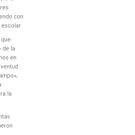
ores
iendo con
 escolar.
e que
 de la
mnos en
uventud
campo»;
a
ra la
ntas
ueron