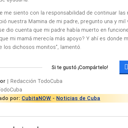
e me siento con la responsabilidad de continuar la
bió nuestra Mamina de mi padre, pregunto una y mil
se dio cuenta que mi padre había muerto en funcion
y que mi mamá merecía más apoyo? Y ahí es donde m
e los dichosos monitos”, lamentó.
Si te gustó ¡Compártelo!
or |
Redacción TodoCuba
TodoCuba
ado por:
CubitaNOW
-
Noticias de Cuba