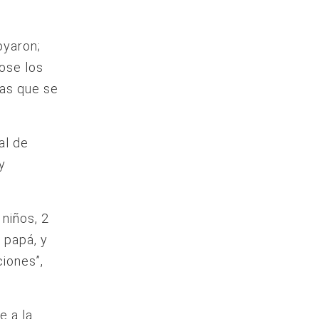
oyaron;
ose los
nas que se
al de
y
niños, 2
 papá, y
ciones”,
e a la