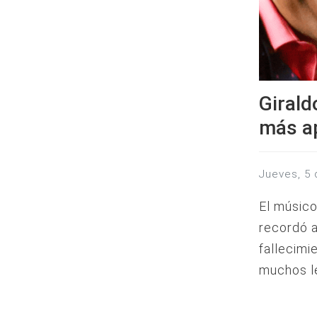
Girald
más a
jueves, 5
El músico
recordó a
fallecimi
muchos le