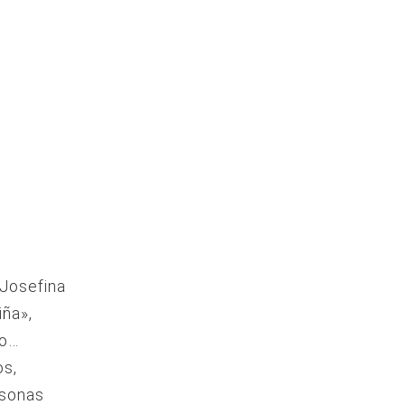
Josefina
ña»,
ro…
os,
rsonas