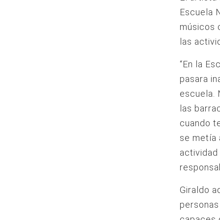
Escuela N
músicos 
las activ
“En la Es
pasara in
escuela. 
las barra
cuando t
se metía 
actividad
responsab
Giraldo a
personas 
capaces 