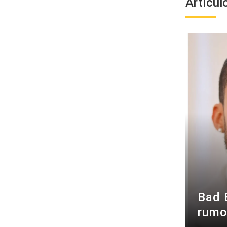
Artícul
Bad 
rumo