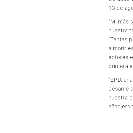
13 de ag
“Mi más s
nuestra t
“Tantas p
a morir e
actores e
primera a
“EPD, una
pésame a 
nuestra e
añadieron