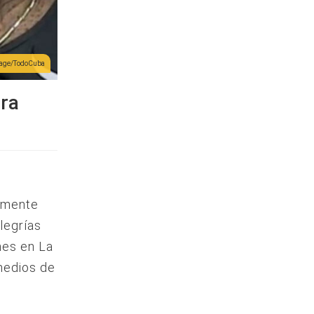
llage/TodoCuba
ora
lmente
legrías
nes en La
medios de