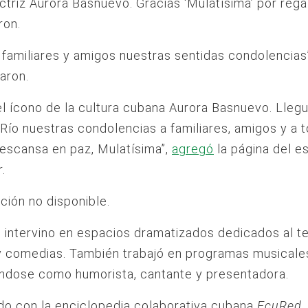
ctriz Aurora Basnuevo. Gracias ‘Mulatísima’ por rega
eron.
 familiares y amigos nuestras sentidas condolencias
aron.
el ícono de la cultura cubana Aurora Basnuevo. Lle
Río nuestras condolencias a familiares, amigos y a 
escansa en paz, Mulatísima”,
agregó
la página del es
.
intervino en espacios dramatizados dedicados al te
y comedias. También trabajó en programas musicale
ndose como humorista, cantante y presentadora.
do con la enciclopedia colaborativa cubana
EcuRed
,