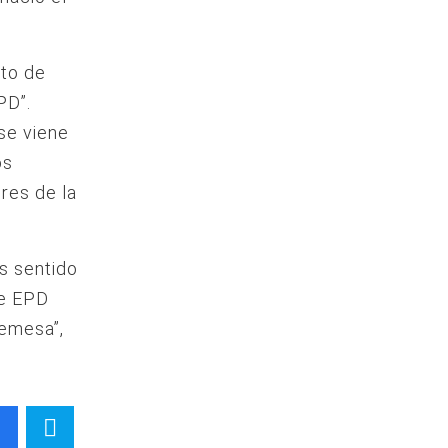
nto de
PD”.
se viene
os
res de la
s sentido
ue EPD
remesa”,