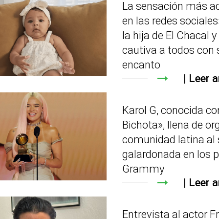
La sensación más a
en las redes sociales»
la hija de El Chacal y
cautiva a todos con 
encanto
Leer a
Karol G, conocida c
Bichota», llena de org
comunidad latina al 
galardonada en los 
Grammy
Leer a
Entrevista al actor F