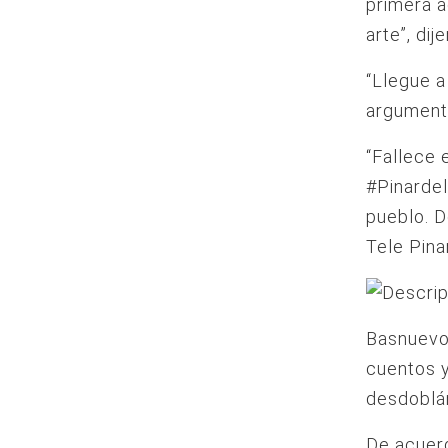
primera a
arte”, dij
“Llegue a
argument
“Fallece 
#Pinardel
pueblo. D
Tele Pinar
Basnuevo 
cuentos 
desdoblá
De acuer