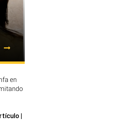
nfa en
imitando
rtículo