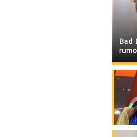
Bad 
rumo