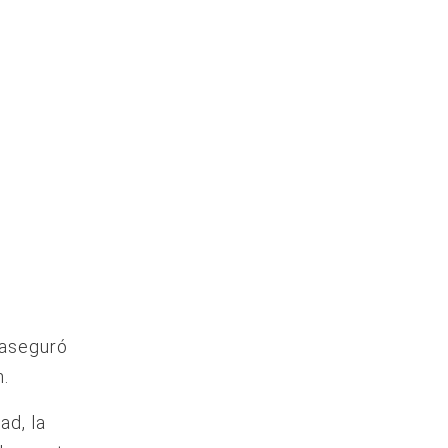
 aseguró
n.
ad, la