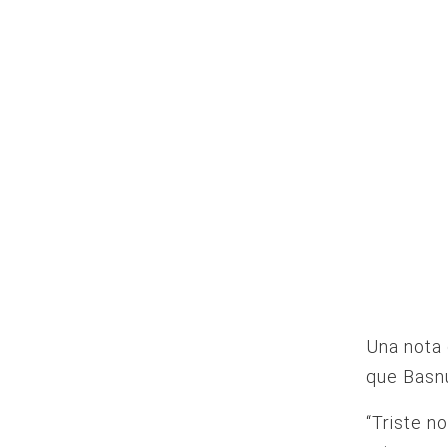
Una nota
que Basnu
“Triste n