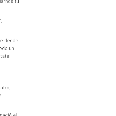
larnos tu
”,
gue desde
todo un
tatal
atro,
s,
 nació el