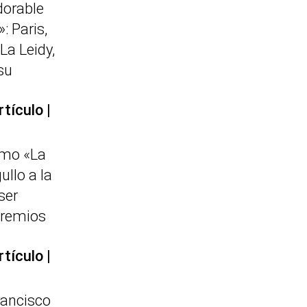
dorable
: Paris,
 La Leidy,
su
rtículo
omo «La
ullo a la
ser
premios
rtículo
rancisco