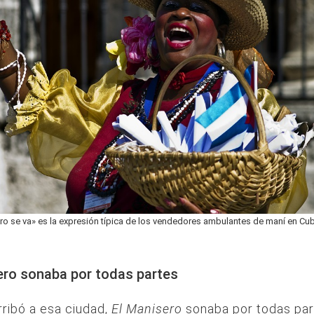
ro se va» es la expresión típica de los vendedores ambulantes de maní en Cub
ero sonaba por todas partes
ribó a esa ciudad,
El Manisero
sonaba por todas par