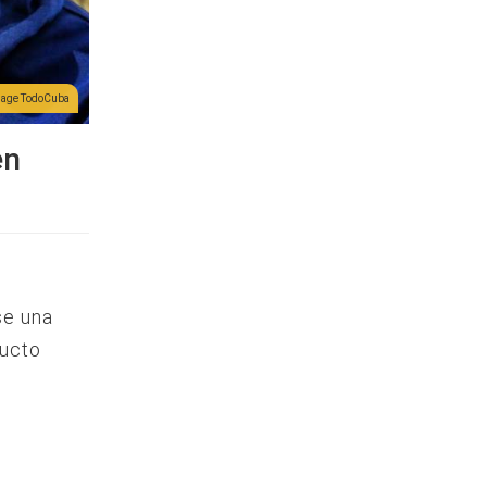
lage TodoCuba
en
se una
ducto