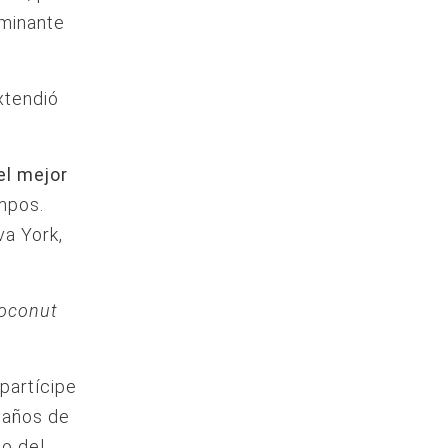
lminante
xtendió
el mejor
mpos.
a York,
oconut
 partícipe
 años de
do del