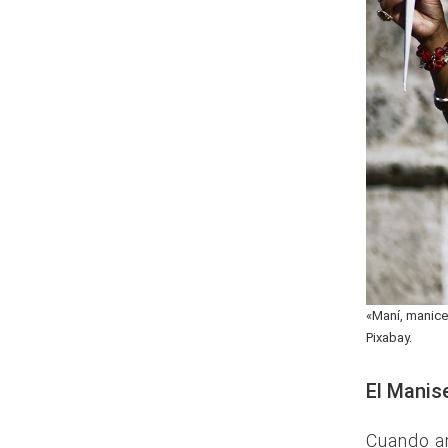
«Maní, manice
Pixabay.
El Manis
Cuando ar