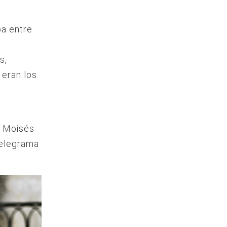
ba entre
s,
 eran los
, Moisés
telegrama