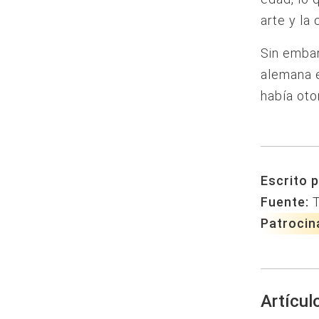
arte y la
Sin embar
alemana e
había oto
Escrito p
Fuente:
Patrocin
Artícul