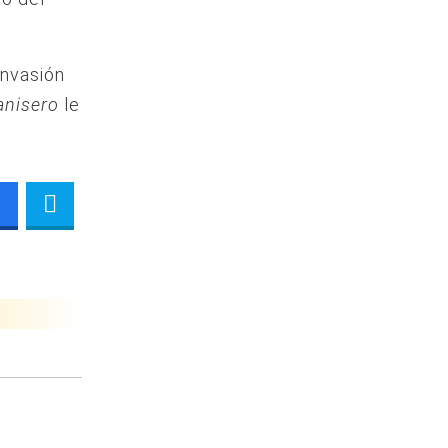
invasión
anisero
le