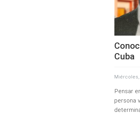
Conoce
Cuba
miércole
Pensar en
persona v
determin