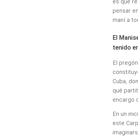
es que re
pensar en
maní a to
El Manis
tenido e
El pregón
constituy
Cuba, don
qué parti
encargo
En un ini
este Carp
imaginars