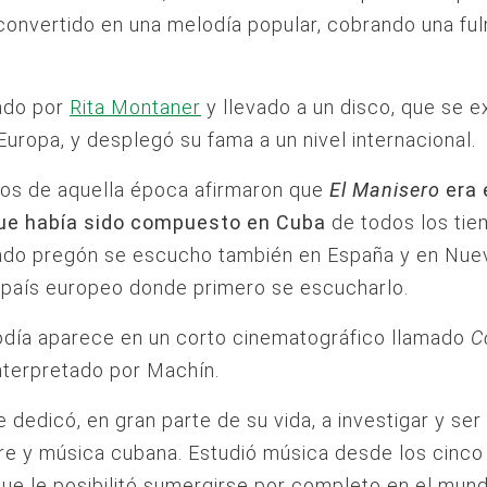
convertido en una melodía popular, cobrando una fu
ado por
Rita Montaner
y llevado a un disco, que se e
Europa, y desplegó su fama a un nivel internacional.
cos de aquella época afirmaron que
El Manisero
era 
ue había sido compuesto en Cuba
de todos los tie
ado pregón se escucho también en España y en Nuev
 país europeo donde primero se escucharlo.
odía aparece en un corto cinematográfico llamado
C
interpretado por Machín.
 dedicó, en gran parte de su vida, a investigar y ser
ore y música cubana. Estudió música desde los cinco
que le posibilitó sumergirse por completo en el mun