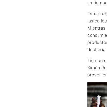
un tiemp
Este pre
las calle
Mientras 
consumien
producto
“lecherías
Tiempo de
Simón Ro
provenien