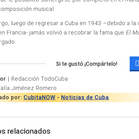
 composición musical.
go, luego de regresar a Cuba en 1943 –debido a la 
n Francia- jamás volvió a recobrar la fama que
El M
rgado.
Si te gustó ¡Compártelo!
or |
Redacción TodoCuba
Talía Jiménez Romero
ado por:
CubitaNOW
-
Noticias de Cuba
os relacionados