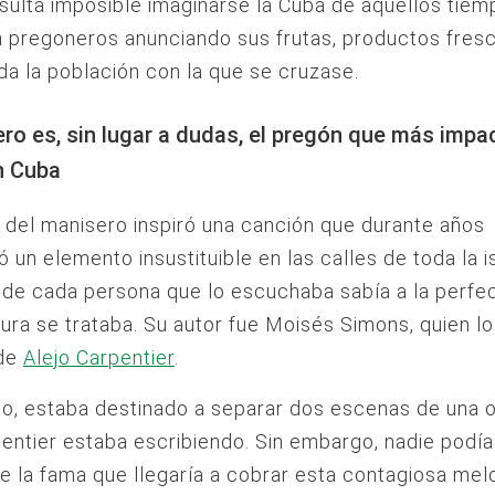
sulta imposible imaginarse la Cuba de aquellos tiem
 pregoneros anunciando sus frutas, productos fres
da la población con la que se cruzase.
ero es, sin lugar a dudas, el pregón que más impa
n Cuba
 del manisero inspiró una canción que durante años
ó un elemento insustituible en las calles de toda la i
de cada persona que lo escuchaba sabía a la perfe
tura se trataba. Su autor fue Moisés Simons, quien l
 de
Alejo Carpentier
.
cio, estaba destinado a separar dos escenas de una 
entier estaba escribiendo. Sin embargo, nadie podía
e la fama que llegaría a cobrar esta contagiosa mel