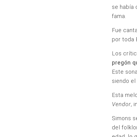
se había 
fama.
Fue cant
por toda 
Los críti
pregón q
Este son
siendo el
Esta mel
Vendor
, 
Simons se
del folkl
edad, lo 