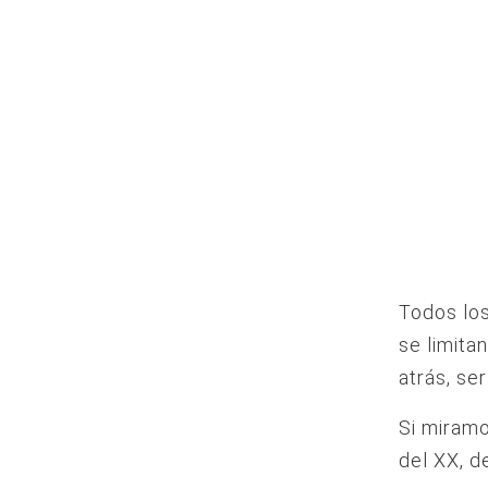
Todos los
se limita
atrás, se
Si miramo
del XX, d