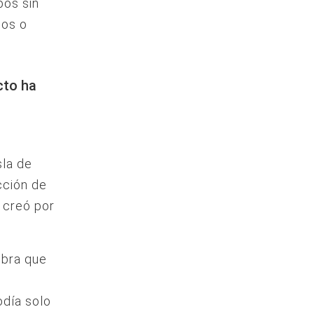
pos sin
cos o
cto ha
sla de
cción de
o creó por
obra que
odía solo