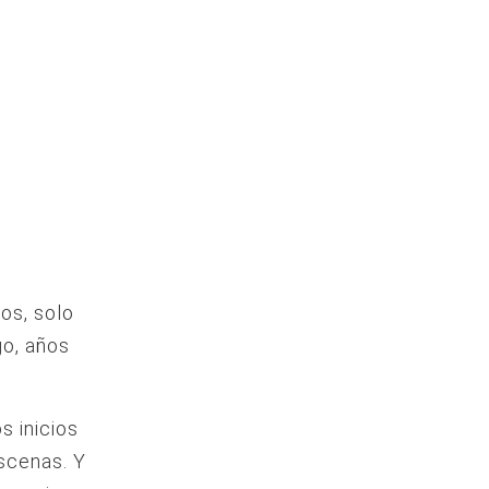
os, solo
go, años
s inicios
scenas. Y