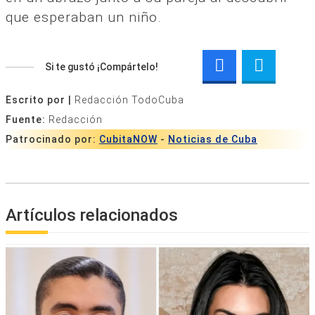
que esperaban un niño.
Si te gustó ¡Compártelo!
Escrito por |
Redacción TodoCuba
Fuente:
Redacción
Patrocinado por:
CubitaNOW
-
Noticias de Cuba
Artículos relacionados