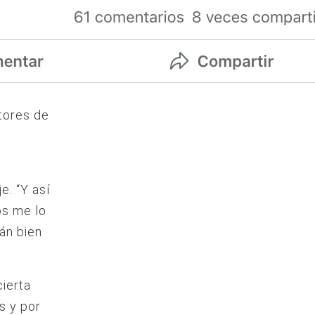
ctores de
e. “Y así
os me lo
tán bien
cierta
s y por