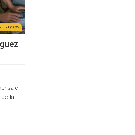
acebook)/ ACN
íguez
mensaje
 de la