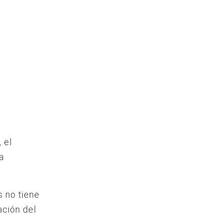
 el
a
s no tiene
ación del