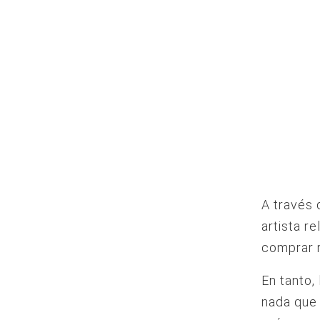
A través 
artista r
comprar 
En tanto,
nada que 