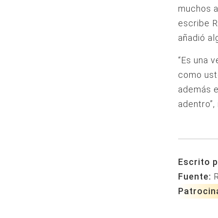
muchos am
escribe R
añadió al
“Es una v
como uste
además el
adentro”,
Escrito p
Fuente:
Patrocin