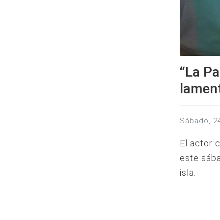
“La Pa
lament
sábado, 
El actor
este sába
isla.