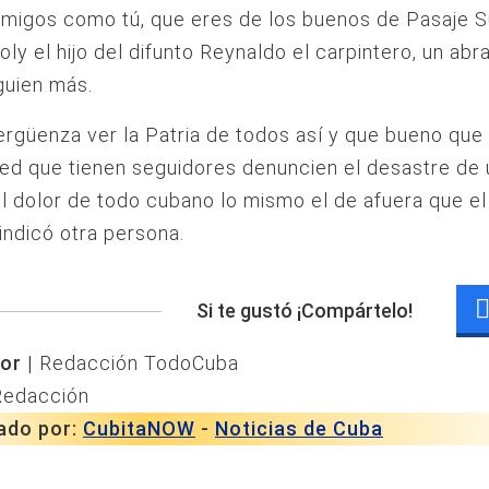
igos como tú, que eres de los buenos de Pasaje Su
oly el hijo del difunto Reynaldo el carpintero, un abra
guien más.
ergüenza ver la Patria de todos así y que bueno qu
d que tienen seguidores denuncien el desastre de 
 dolor de todo cubano lo mismo el de afuera que el
 indicó otra persona.
Si te gustó ¡Compártelo!
or |
Redacción TodoCuba
Redacción
ado por:
CubitaNOW
-
Noticias de Cuba