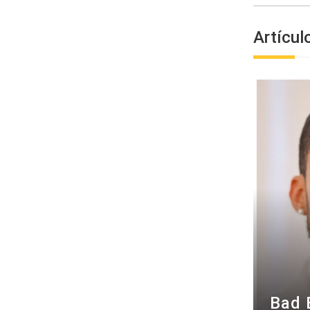
Artícul
Bad 