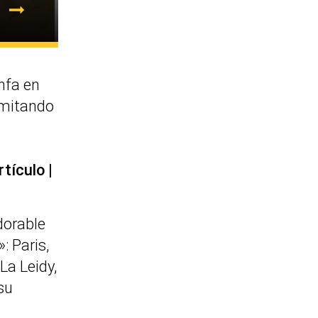
nfa en
imitando
rtículo
dorable
: Paris,
 La Leidy,
su