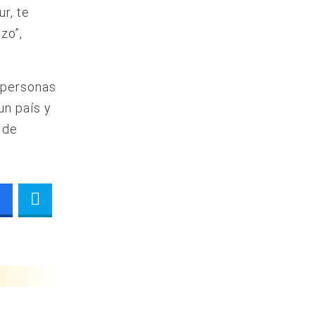
r, te
zo”,
e personas
un país y
 de