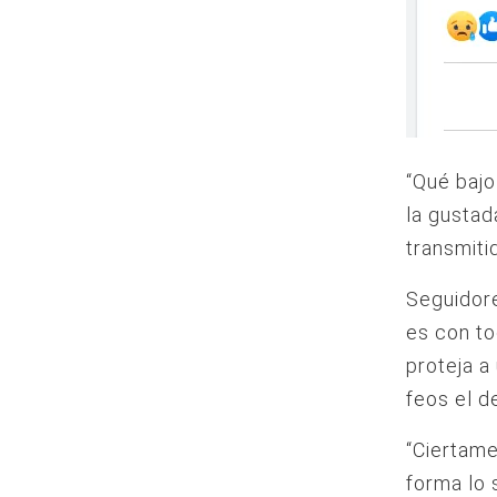
“Qué bajo
la gustad
transmiti
Seguidore
es con to
proteja a 
feos el de
“Ciertame
forma lo 