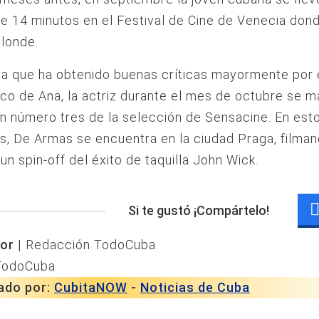
e 14 minutos en el Festival de Cine de Venecia don
londe.
la que ha obtenido buenas críticas mayormente por 
co de Ana, la actriz durante el mes de octubre se 
ón número tres de la selección de Sensacine. En est
, De Armas se encuentra en la ciudad Praga, filma
 un spin-off del éxito de taquilla John Wick.
Si te gustó ¡Compártelo!
or |
Redacción TodoCuba
TodoCuba
ado por:
CubitaNOW
-
Noticias de Cuba