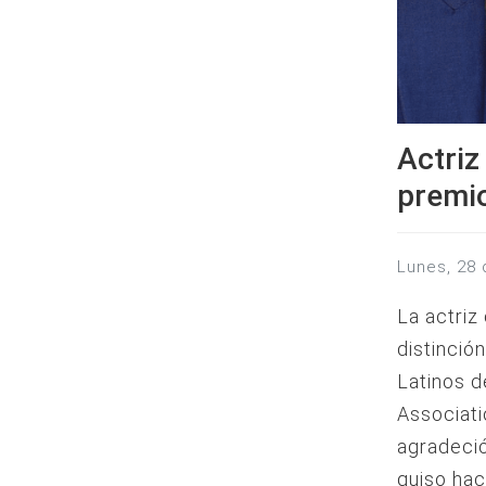
Actriz
premi
lunes, 28
La actriz
distinció
Latinos d
Associati
agradeció
quiso hac