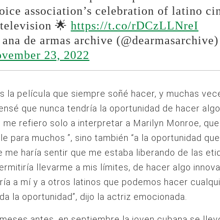
oice association’s celebration of latino c
television 🌟
https://t.co/rDCzLLNreI
ana de armas archive (@dearmasarchive)
vember 23, 2022
s la película que siempre soñé hacer, y muchas vec
ensé que nunca tendría la oportunidad de hacer al
o me refiero solo a interpretar a Marilyn Monroe, que
e para muchos ”, sino también “a la oportunidad que
 me haría sentir que me estaba liberando de las eti
rmitiría llevarme a mis límites, de hacer algo innov
ía a mí y a otros latinos que podemos hacer cualqu
 da la oportunidad”, dijo la actriz emocionada.
meses antes, en septiembre la joven cubana se llev