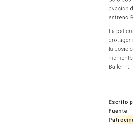
ovación d
estrenó B
La pelícu
protagóni
la posici
momentos
Ballerina,
Escrito p
Fuente:
Patrocin