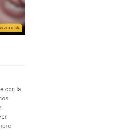
s de la artista
o
e con la
icos
e
oven
empre