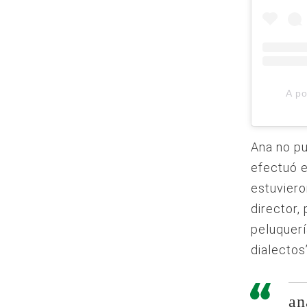
A po
Ana no pu
efectuó e
estuviero
director,
peluquerí
dialectos”
an