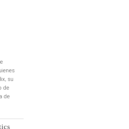
se
uienes
ix, su
o de
ra de
tics