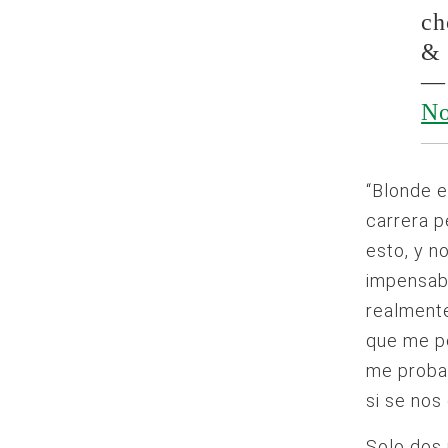
ch
& 
— 
No
“Blonde e
carrera p
esto, y n
impensabl
realmente
que me pe
me probar
si se nos
Solo dos 