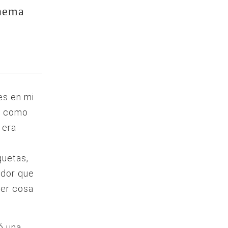
inema
es en mi
go como
 era
quetas,
ador que
ier cosa
ó una