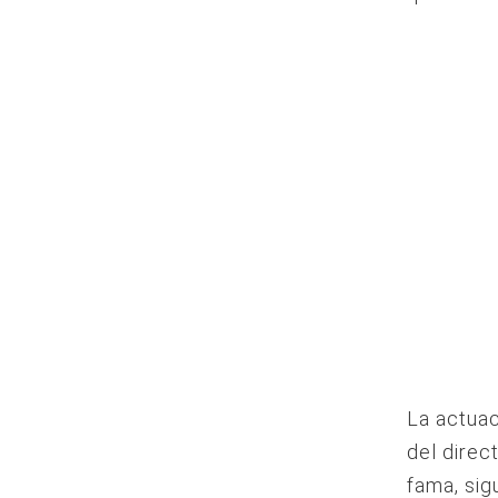
La actua
del direc
fama, sig