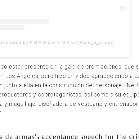
st shared by A N A D E A R M A S (@ana_d_armas)
do estar presente en la gala de premiaciones, que 
n Los Ángeles, pero hizo un video agradeciendo a q
n junto a ella en la construcción del personaje: “Netfl
 productores y coprotagonistas, así como a su equip
a y maquillaje, diseñadora de vestuario y entrenado
.
a de armas's acceptance speech for the cri