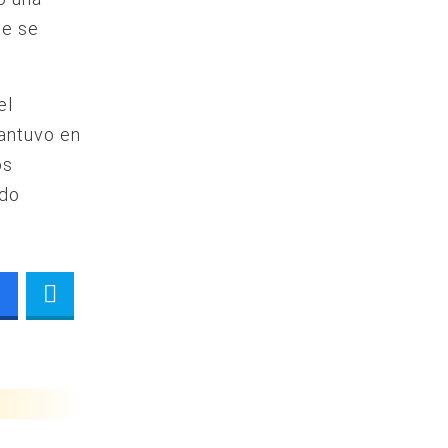
de se
el
mantuvo en
os
ndo