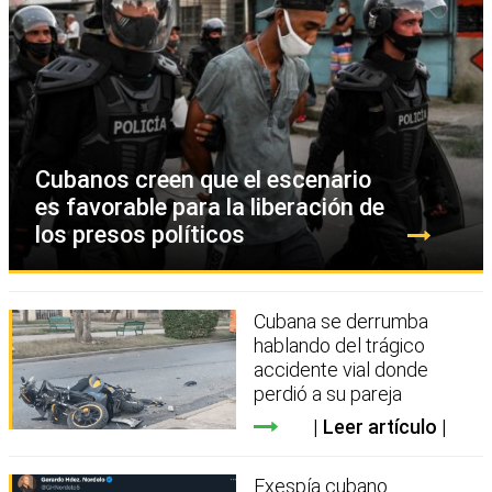
Cubanos creen que el escenario
es favorable para la liberación de
los presos políticos
Cubana se derrumba
hablando del trágico
accidente vial donde
perdió a su pareja
Leer artículo
Exespía cubano