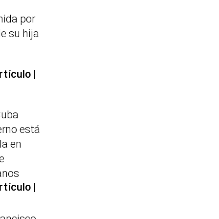
nida por
e su hija
rtículo
Cuba
erno está
la en
e
anos
rtículo
rancisco