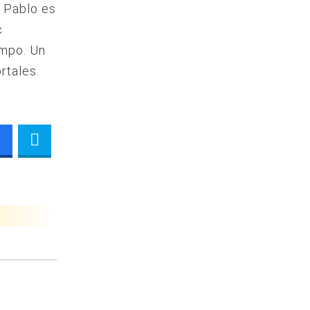
, Pablo es
c
empo. Un
rtales.