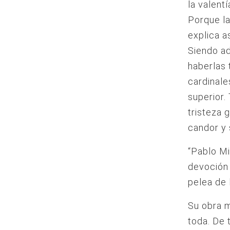
la valent
Porque la
explica a
Siendo ad
haberlas 
cardinale
superior.
tristeza 
candor y 
“Pablo Mi
devoción 
pelea de 
Su obra m
toda. De 