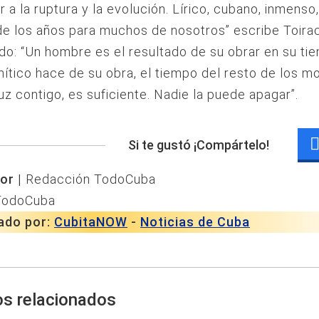
r a la ruptura y la evolución. Lírico, cubano, inmenso
de los años para muchos de nosotros” escribe Toira
o: “Un hombre es el resultado de su obrar en su ti
ítico hace de su obra, el tiempo del resto de los mo
luz contigo, es suficiente. Nadie la puede apagar”.
Si te gustó ¡Compártelo!
or |
Redacción TodoCuba
TodoCuba
ado por:
CubitaNOW
-
Noticias de Cuba
os relacionados