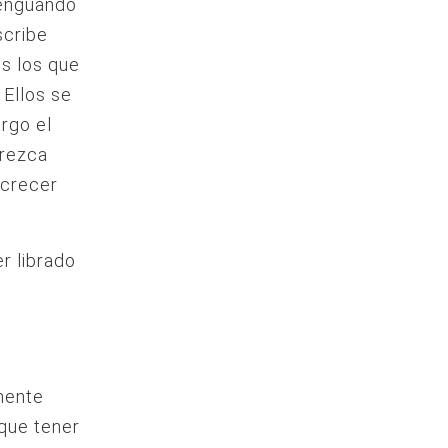
menguando
scribe
es los que
 Ellos se
argo el
erezca
 crecer
r librado
mente
 que tener