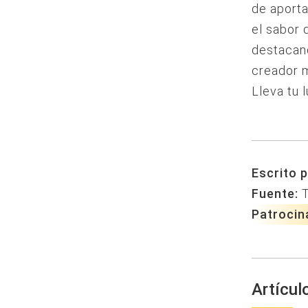
de aporta
el sabor 
destacand
creador m
Lleva tu 
Escrito p
Fuente:
Patrocin
Artícul