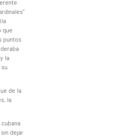
herente.
ardinales”
ía.
o que
us puntos
sideraba
y la
 su
ue de la
s, la
a cubana
sin dejar