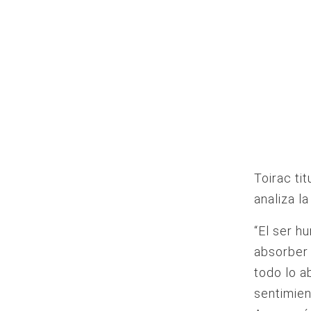
Toirac ti
analiza l
“El ser h
absorber 
todo lo a
sentimien