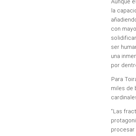
Aunque és
la capaci
añadiendo
con mayor
solidific
ser huma
una inmen
por dentr
Para Toir
miles de 
cardinale
“Las frac
protagon
procesar 