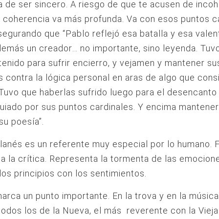
ía de ser sincero. A riesgo de que te acusen de inco
 coherencia va más profunda. Va con esos puntos c
segurando que “Pablo reflejó esa batalla y esa valent
emás un creador… no importante, sino leyenda. Tuv
tenido para sufrir encierro, y vejamen y mantener s
s contra la lógica personal en aras de algo que con
 Tuvo que haberlas sufrido luego para el desencanto 
guiado por sus puntos cardinales. Y encima mantener
su poesía”.
lanés es un referente muy especial por lo humano. F
a la crítica. Representa la tormenta de las emocione
los principios con los sentimientos.
arca un punto importante. En la trova y en la músic
todos los de la Nueva, el más reverente con la Vieja 