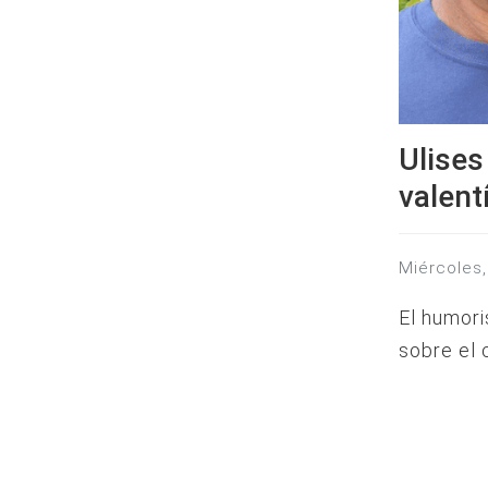
Ulises
valent
miércole
El humori
sobre el 