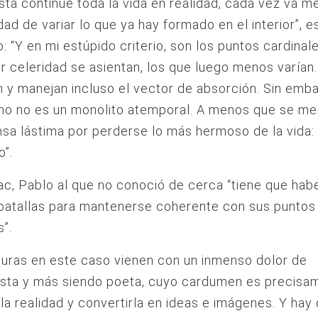
ta continúe toda la vida en realidad, cada vez va 
dad de variar lo que ya hay formado en el interior”, e
: “Y en mi estúpido criterio, son los puntos cardinal
 celeridad se asientan, los que luego menos varían.
an y manejan incluso el vector de absorción. Sin emb
no no es un monolito atemporal. A menos que se m
sa lástima por perderse lo más hermoso de la vida:
o”.
ac, Pablo al que no conoció de cerca “tiene que habe
batallas para mantenerse coherente con sus puntos
s”.
turas en este caso vienen con un inmenso dolor de
ista y más siendo poeta, cuyo cardumen es precisa
la realidad y convertirla en ideas e imágenes. Y hay