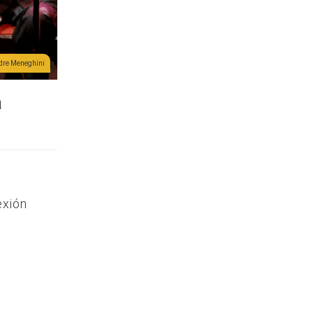
ndre Meneghini
a
exión