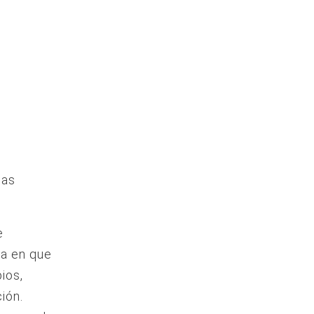
las
e
da en que
ios,
ión.