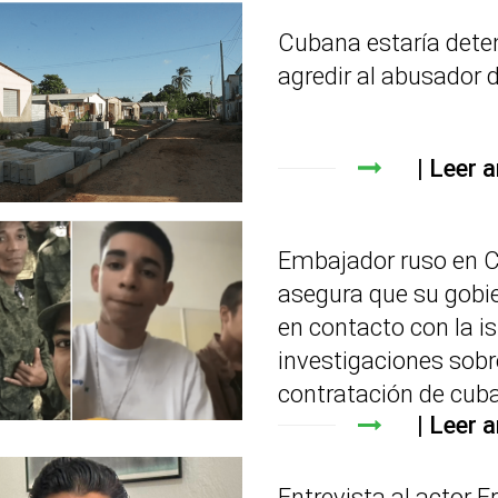
Cubana estaría dete
agredir al abusador d
Leer a
Embajador ruso en 
asegura que su gobi
en contacto con la is
investigaciones sobr
contratación de cub
Leer a
Entrevista al actor F