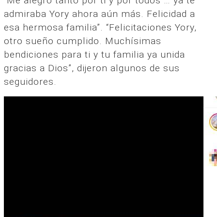
“Me alegro tanto por ti y por todos … ya te
admiraba Yory ahora aún más. Felicidad a
esa hermosa familia”. “Felicitaciones Yory,
otro sueño cumplido. Muchísimas
bendiciones para ti y tu familia ya unida
gracias a Dios”, dijeron algunos de sus
seguidores.