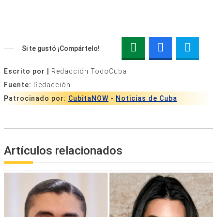
Si te gustó ¡Compártelo!
Escrito por |
Redacción TodoCuba
Fuente:
Redacción
Patrocinado por:
CubitaNOW
-
Noticias de Cuba
Artículos relacionados