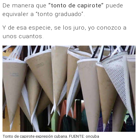
De manera que
“tonto de capirote”
puede
equivaler a “tonto graduado”.
Y de esa especie, se los juro, yo conozco a
unos cuantos.
Tonto de capirote expresión cubana. FUENTE: oncuba