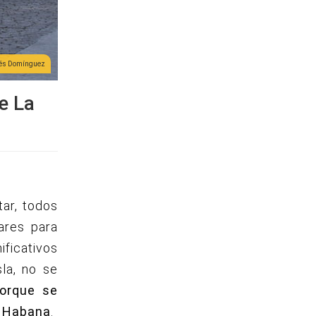
dés Domínguez
e La
tar, todos
ares para
ificativos
la, no se
porque se
 Habana
.