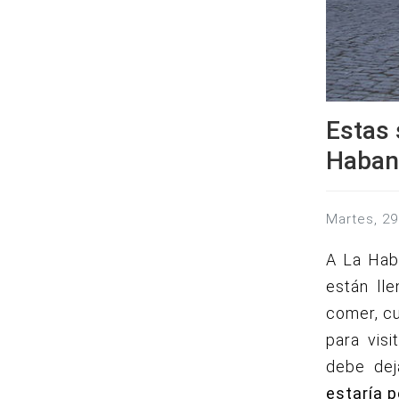
Estas 
Haban
martes, 
A La Haba
están ll
comer, cu
para vis
debe de
estaría 