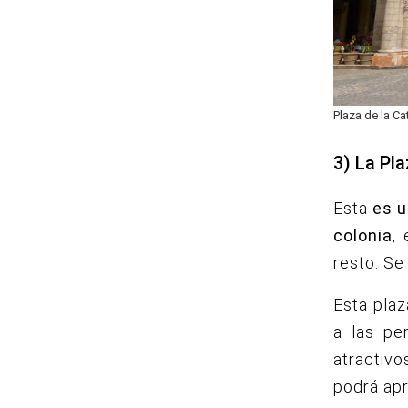
Plaza de la Ca
3) La Pla
Esta
es u
colonia
,
resto. S
e
Esta plaz
a las pe
atractivo
podrá apr