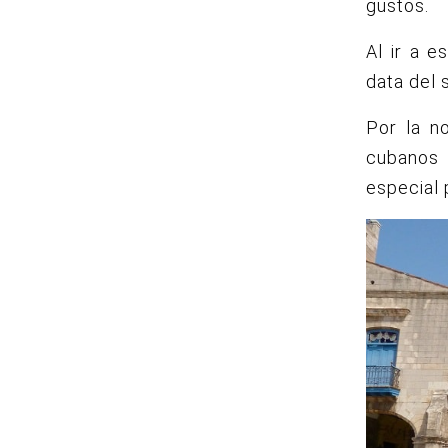
gustos.
Al ir a e
data del s
Por la n
cubanos 
especial p