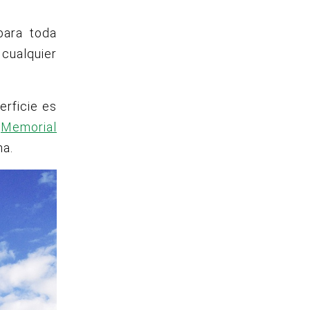
para toda
 cualquier
erficie es
o
Memorial
na.