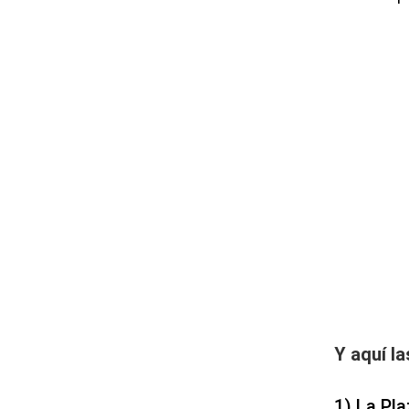
Y aquí l
1) La Pla