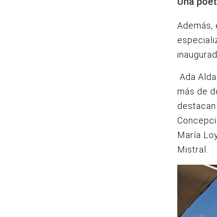
Una poét
Además, e
especiali
inaugurad
Ada Alda 
más de do
destacan 
Concepció
María Lo
Mistral.