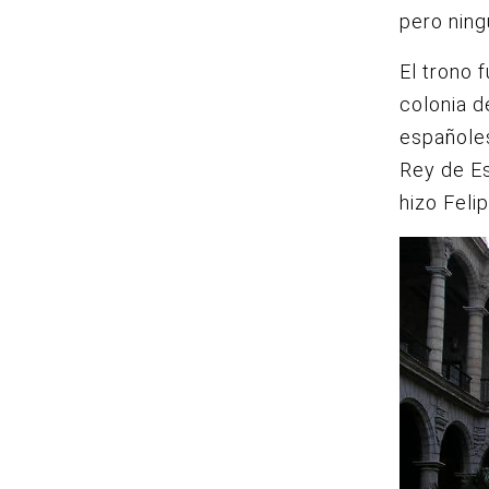
pero ning
El trono 
colonia d
españoles
Rey de Es
hizo Feli