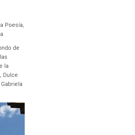
la Poesía,
a.
fondo de
las
e la
, Dulce
 Gabriela