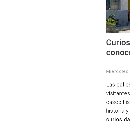
Curios
conoc
miércole
Las calle
visitante
casco his
historia 
curiosid