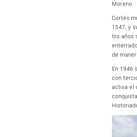
Moreno.
Cortés mu
1547, y s
los años 
enterrado
de maner
En 1946 s
con terci
activa el
conquista
Historiad