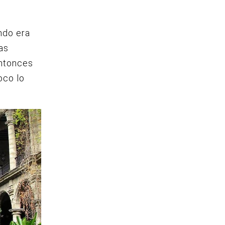
ndo era
as
entonces
oco lo