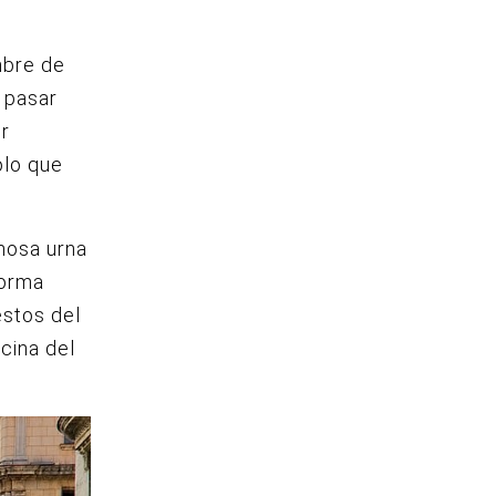
mbre de
 pasar
er
olo que
mosa urna
forma
estos del
cina del