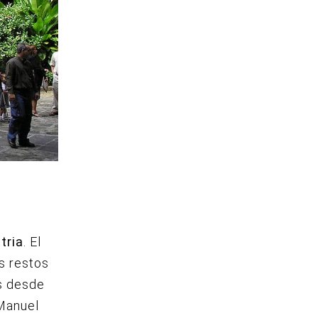
tria
. El
s restos
os desde
 Manuel