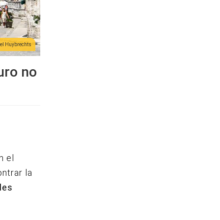
l Huybrechts
uro no
e
n el
ntrar la
les