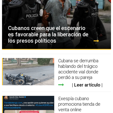
Cubanos creen que el escenario
es favorable para la liberación de
los presos políticos
Cubana se derrumba
hablando del trágico
accidente vial donde
perdió a su pareja
Leer artículo
Exespía cubano
promociona tienda de
venta online