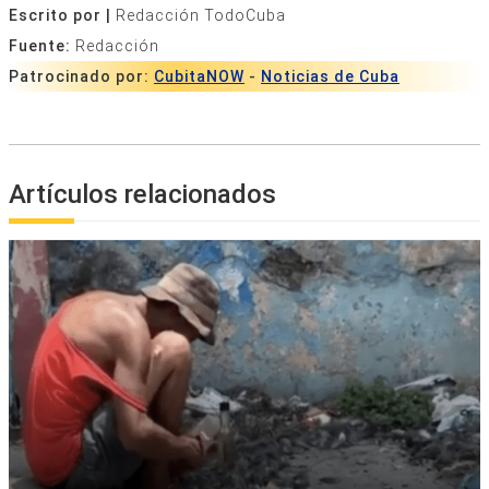
Escrito por |
Redacción TodoCuba
Fuente:
Redacción
Patrocinado por:
CubitaNOW
-
Noticias de Cuba
Artículos relacionados