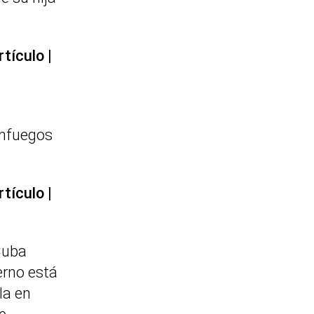
rtículo
enfuegos
rtículo
Cuba
erno está
la en