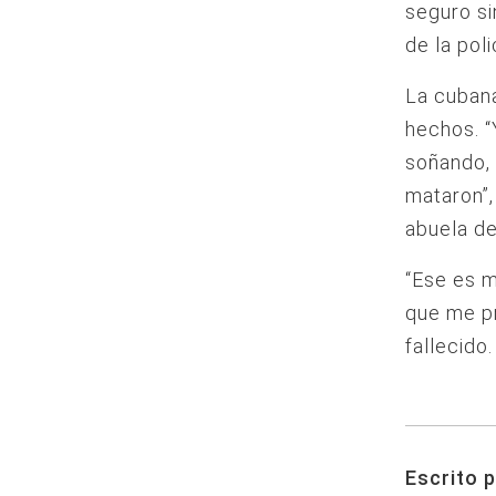
seguro si
de la pol
La cubana
hechos. “
soñando, 
mataron”,
abuela de
“Ese es m
que me pr
fallecido.
Escrito p