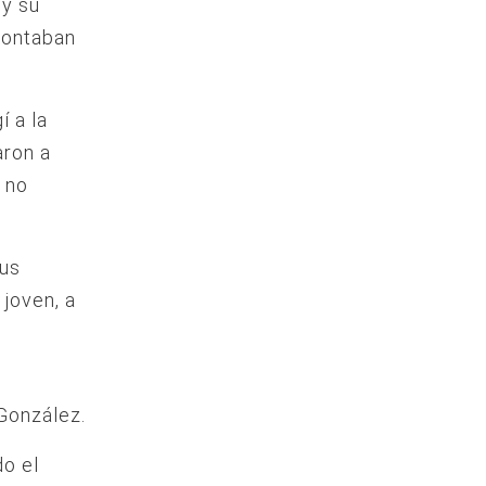
 y su
contaban
í a la
aron a
 no
us
 joven, a
González.
do el