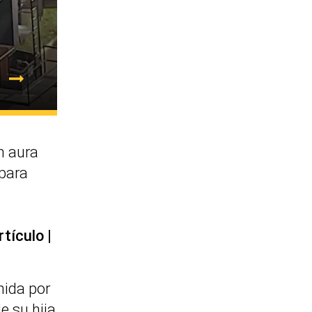
 aura
 para
rtículo
nida por
e su hija