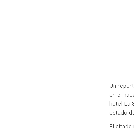
Un repor
en el hab
hotel La 
estado d
El citado