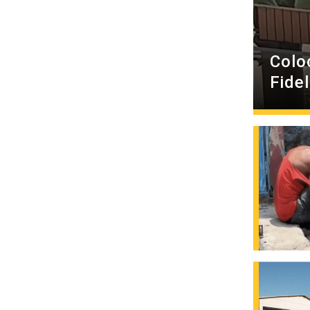
Colo
Fide