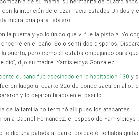
 compañía de su mamá, su hermanita de cuatro años
 con la intención de cruzar hacia Estados Unidos y 
ita migratoria para febrero.
 la puerta y yo lo único que vi fue la pistola. Yo cog
 encerré en el baño. Solo sentí dos disparos. Dispar
 la puerta, pero como él estaba empujando para que
 le dio”, dijo su madre, Yamisleidys González.
cente cubano fue asesinado en la habitación 130
y s
fueron luego al cuarto 226 de donde sacaron al otro
araron y lo dejaron tirado en el pasillo.
ia de la familia no terminó allí pues los atacantes
ron a Gabriel Fernández, el esposo de Yamisleidys 
o le dio una patada al carro, porque él le había quita