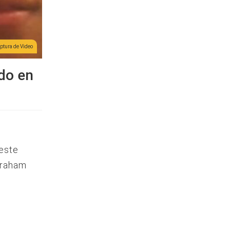
ptura de Video
do en
 este
braham