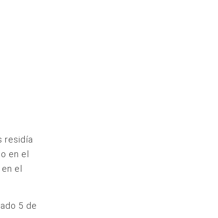
 residía
o en el
 en el
sado 5 de