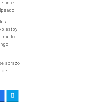
delante
olpeado.
los
yo estoy
o, me lo
ongo,
se abrazo
a de