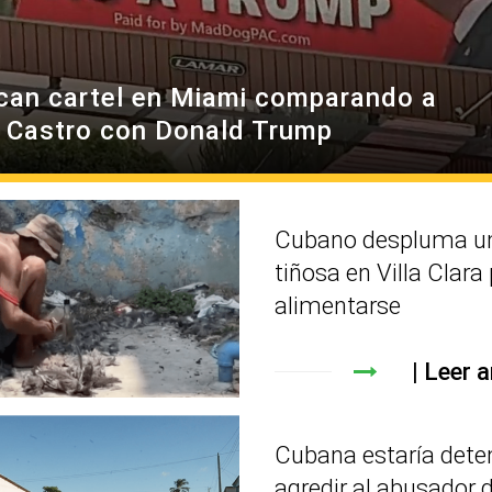
can cartel en Miami comparando a
l Castro con Donald Trump
Cubano despluma un
tiñosa en Villa Clara
alimentarse
Leer a
Cubana estaría dete
agredir al abusador d