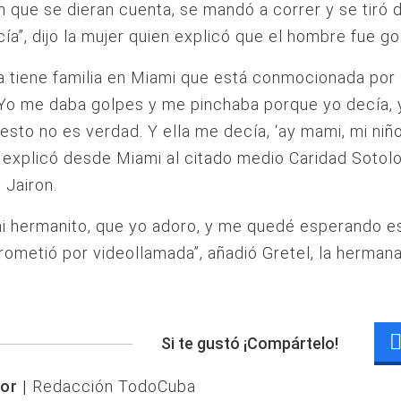
n que se dieran cuenta, se mandó a correr y se tiró 
icía”, dijo la mujer quien explicó que el hombre fue g
 tiene familia en Miami que está conmocionada por 
Yo me daba golpes y me pinchaba porque yo decía, 
esto no es verdad. Y ella me decía, ‘ay mami, mi niñ
 explicó desde Miami al citado medio Caridad Sotol
 Jairon.
i hermanito, que yo adoro, y me quedé esperando e
ometió por videollamada”, añadió Gretel, la herman
Si te gustó ¡Compártelo!
or |
Redacción TodoCuba