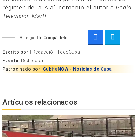
régimen de la isla”, comentó el autor a
Radio
Televisión Martí.
Si te gustó ¡Compártelo!
Escrito por |
Redacción TodoCuba
Fuente:
Redacción
Patrocinado por:
CubitaNOW
-
Noticias de Cuba
Artículos relacionados