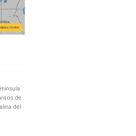
Estados Unidos
enínsula
avisos de
alina del