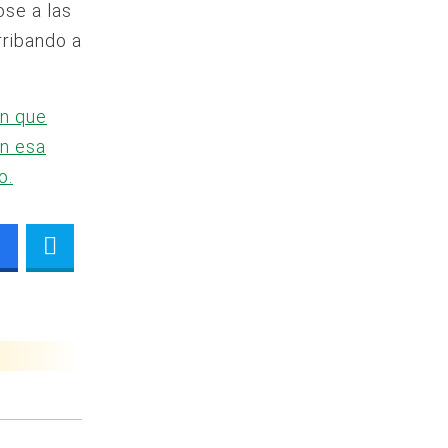
ose a las
rribando a
an que
en esa
o.