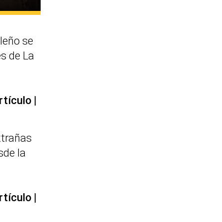
leño se
es de La
rtículo
xtrañas
sde la
rtículo