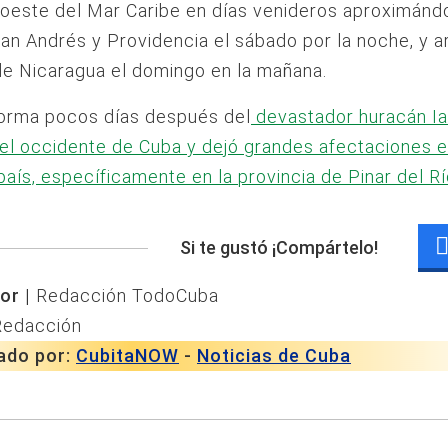
roeste del Mar Caribe en días venideros aproximánd
San Andrés y Providencia el sábado por la noche, y a
de Nicaragua el domingo en la mañana.
forma pocos días después del
devastador huracán I
el occidente de Cuba y dejó grandes afectaciones 
país, específicamente en la provincia de Pinar del Rí
Si te gustó ¡Compártelo!
or |
Redacción TodoCuba
Redacción
ado por:
CubitaNOW
-
Noticias de Cuba