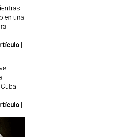
ientras
o en una
ara
rtículo
ave
a
n Cuba
rtículo