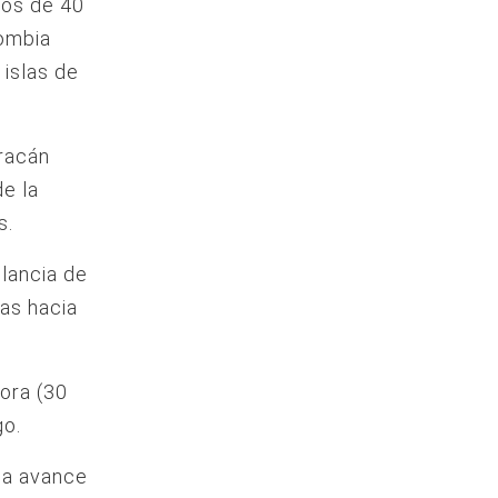
dos de 40
lombia
 islas de
uracán
e la
s.
ilancia de
as hacia
hora (30
go.
lia avance