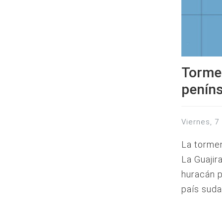
Tormen
penín
viernes, 
La tormen
La Guajir
huracán p
país suda