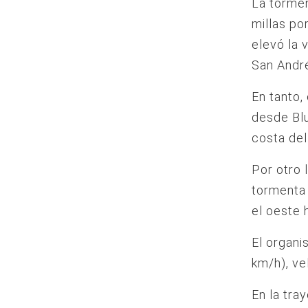
La torme
millas po
elevó la 
San André
En tanto,
desde Blu
costa del
Por otro 
tormenta 
el oeste 
El organi
km/h), ve
En la tra