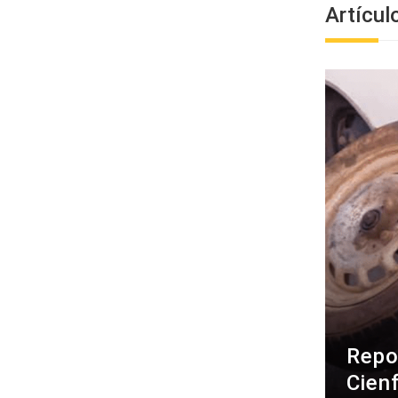
Artícul
Repo
Cien