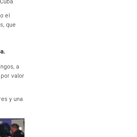
 Cuba.
o el
es, que
a.
ingos, a
 por valor
res y una