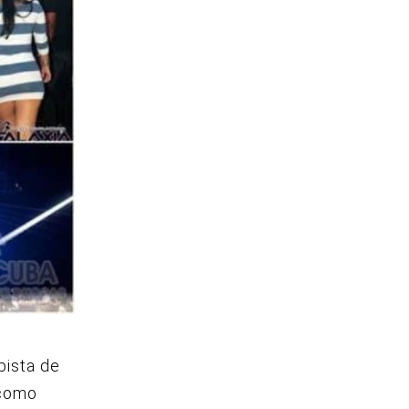
pista de
 como