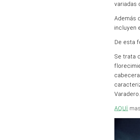
variadas 
Además d
incluyen 
De esta f
Se trata 
florecimi
cabecera 
caracteri
Varadero
AQUÏ
mas 