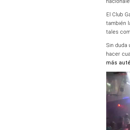
nacionale
El Club G
también l
tales com
Sin duda 
hacer cua
más auté