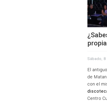
¿Sabes
propia
sábado, 8
El antigu
de Matan
con el mi
discotec
Centro Cu