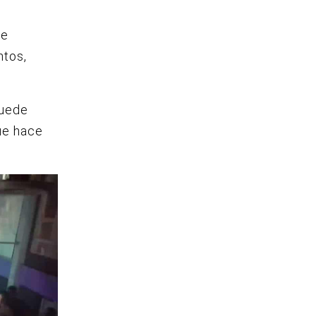
ce
ntos,
puede
ue hace