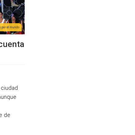
 por el mundo
 cuenta
a ciudad
aunque
e de