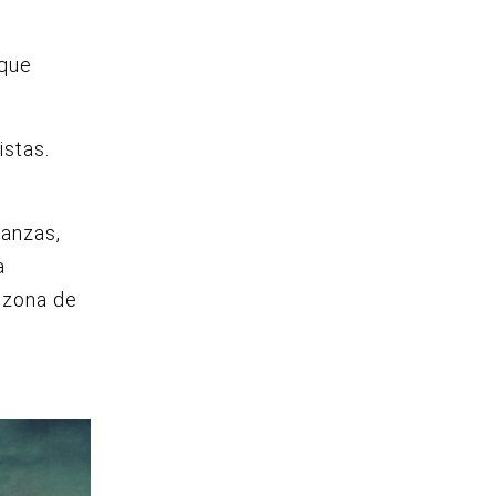
 que
istas.
tanzas,
a
 zona de