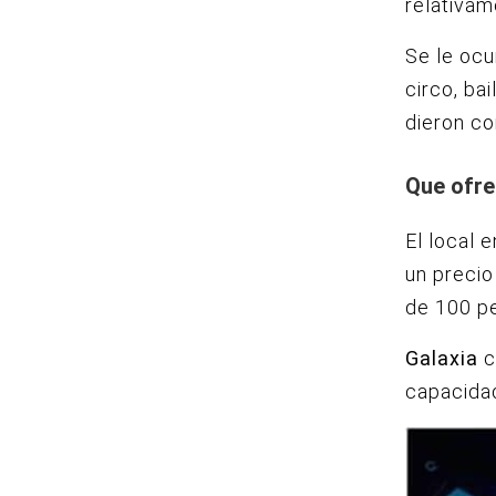
relativam
Se le ocu
circo, ba
dieron co
Que ofre
El local 
un precio
de 100 p
Galaxia
c
capacida