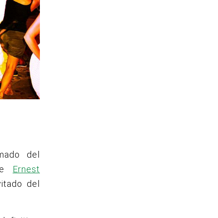
mado del
nse
Ernest
itado del