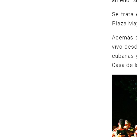
ameno.
S
Se trata 
Plaza Ma
Además d
vivo des
cubanas y
Casa de l