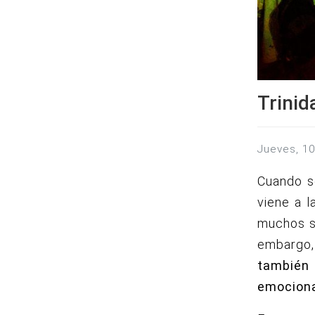
Trinid
jueves, 1
Cuando se
viene a l
muchos si
embargo
también 
emocion