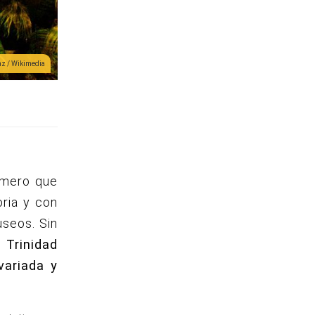
az / Wikimedia
rimero que
oria y con
museos.
Sin
.
Trinidad
variada y