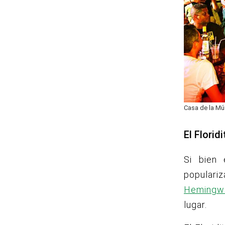
Casa de la Mú
El Floridi
Si bien
popular
Hemingw
lugar.