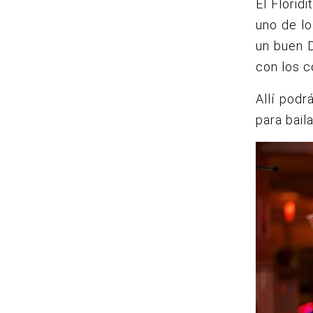
El Floridi
uno de lo
un buen D
con los 
Allí podr
para bail