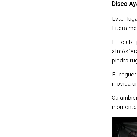
Disco Ay
Este lug
Literalme
El club
atmósfer
piedra r
El regue
movida ur
Su ambien
momento 