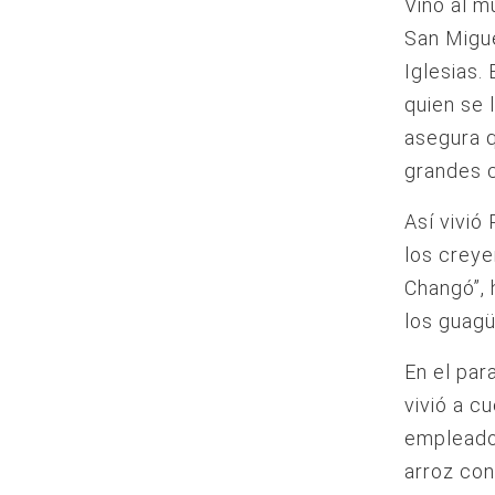
Vino al m
San Migue
Iglesias.
quien se 
asegura q
grandes c
Así vivió
los creye
Changó”, 
los guagü
En el par
vivió a c
empleados
arroz con 