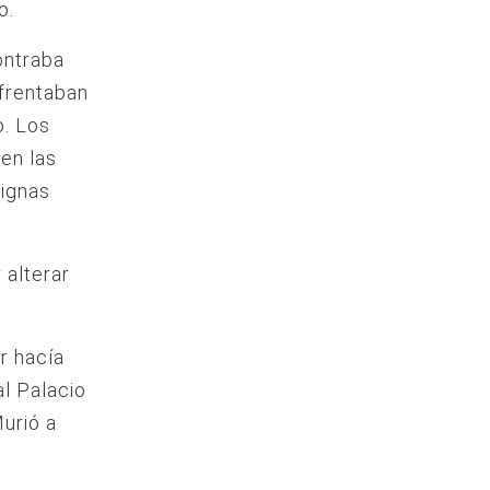
o.
ontraba
nfrentaban
o. Los
en las
signas
 alterar
r hacía
l Palacio
Murió a