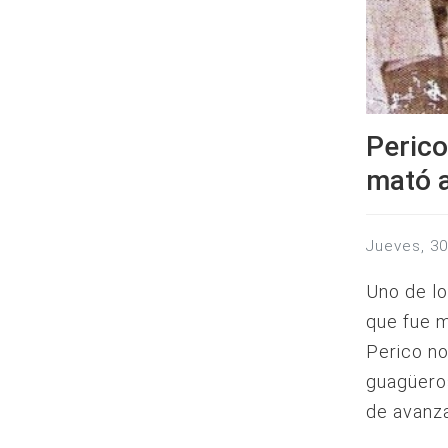
Perico
mató a
jueves, 3
Uno de lo
que fue 
Perico no
guagüeros
de avanza