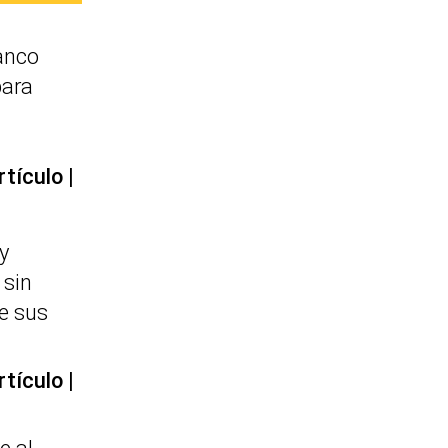
anco
para
rtículo
y
 sin
te sus
rtículo