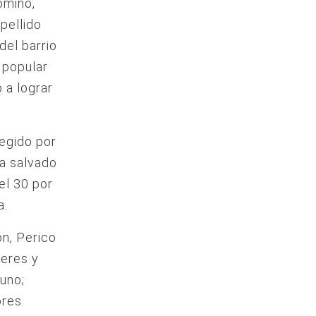
omino,
pellido
del barrio
 popular
 a lograr
tegido por
ía salvado
el 30 por
a.
ón, Perico
feres y
uno;
bres