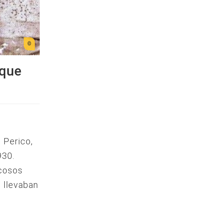
 que
 Perico,
930.
icosos
 llevaban