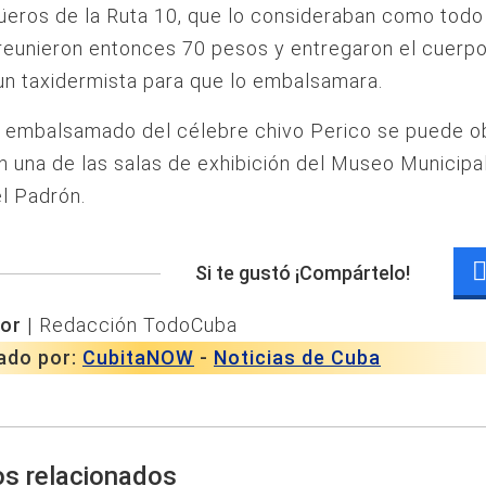
eros de la Ruta 10, que lo consideraban como todo
reunieron entonces 70 pesos y entregaron el cuerp
un taxidermista para que lo embalsamara.
o embalsamado del célebre chivo Perico se puede o
n una de las salas de exhibición del Museo Municipa
l Padrón.
Si te gustó ¡Compártelo!
or |
Redacción TodoCuba
ado por:
CubitaNOW
-
Noticias de Cuba
os relacionados