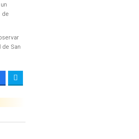
 un
o de
bservar
l de San