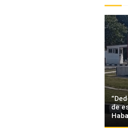
“Ded
de e
Hab