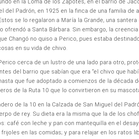
undo en la Loma de los Zapotes, en el barrio de Jac
l del Padrón, en 1925 en la finca de una familia de a
 Estos se lo regalaron a María la Grande, una santera 
lo ofrendó a Santa Bárbara. Sin embargo, la creencia
ue Changó no quiso a Perico, pues estaba destinado
osas en su vida de chivo.
 Perico cerca de un lustro de una lado para otro, pro
ntes del barrio que sabían que era “el chivo que hab
hasta que fue adoptado a comienzos de la década d
eros de la Ruta 10 que lo convirtieron en su mascot
adero de la 10 en la Calzada de San Miguel del Padr
uerpo de rey. Su dieta era la misma que la de los cho
: café con leche y pan con mantequilla en el desay
frijoles en las comidas; y para relajar en los ratos li