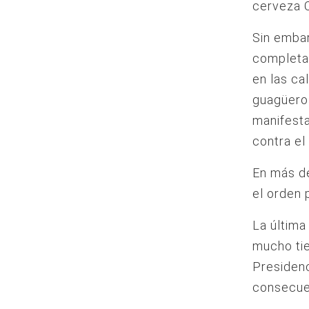
cerveza C
Sin embar
completam
en las ca
guagüeros
manifesta
contra el 
En más de
el orden 
La última
mucho tie
Presidenc
consecuen