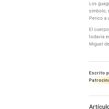
Los guagü
símbolo, 
Perico a 
El cuerp
todavía e
Miguel de
Escrito p
Patrocin
Artícul