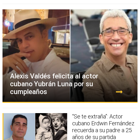
Alexis Valdés felicita al actor
cubano Yubrán Luna por su
cumpleaños
“Se te extraña”: Actor
cubano Erdwin Fernández
recuerda a su padre a 25
años de su partida