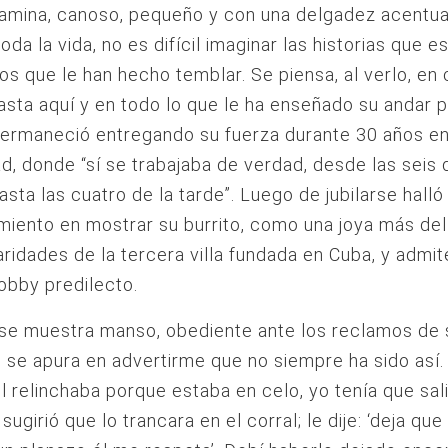
amina, canoso, pequeño y con una delgadez acentua
toda la vida, no es difícil imaginar las historias que 
tos que le han hecho temblar. Se piensa, al verlo, e
asta aquí y en todo lo que le ha enseñado su andar p
ermaneció entregando su fuerza durante 30 años en 
ad, donde “sí se trabajaba de verdad, desde las seis 
sta las cuatro de la tarde”. Luego de jubilarse halló
miento en mostrar su burrito, como una joya más de
aridades de la tercera villa fundada en Cuba, y admi
obby predilecto.
se muestra manso, obediente ante los reclamos de 
 se apura en advertirme que no siempre ha sido así.
él relinchaba porque estaba en celo, yo tenía que sali
ugirió que lo trancara en el corral; le dije: ‘deja que