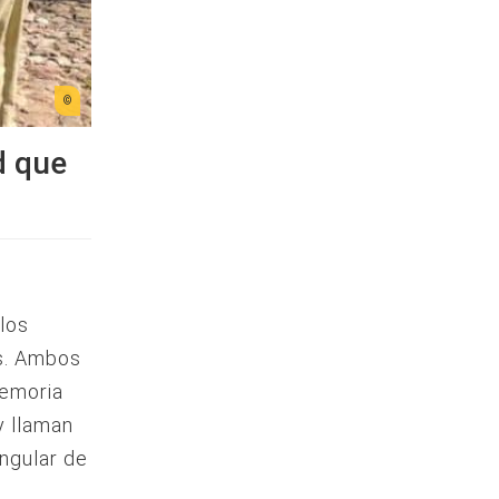
d que
los
s. Ambos
memoria
y llaman
ingular de