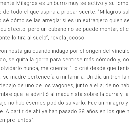
amente Milagros es un burro muy selectivo y su lomo
e de todo el que aspira a probar suerte. “Milagros s
 sé cómo se las arregla: si es un extranjero quien se
quietecito, pero un cubano no se puede montar, el 
nte lo tira al suelo”, revela jocoso.
on nostalgia cuando indago por el origen del víncul
o, se quita la gorra para sentirse más cómodo y, c
 olvidarlo nunca, me cuenta: “Lo crié desde que ten
, su madre pertenecía a mi familia. Un día un tren la
debajo de uno de los vagones, junto a ella; de no ha
mbre que le advirtió al maquinista sobre la burra y la
ajo no hubiésemos podido salvarlo. Fue un milagro y 
se. A partir de ahí ya han pasado 38 años en los que
empre juntos”.