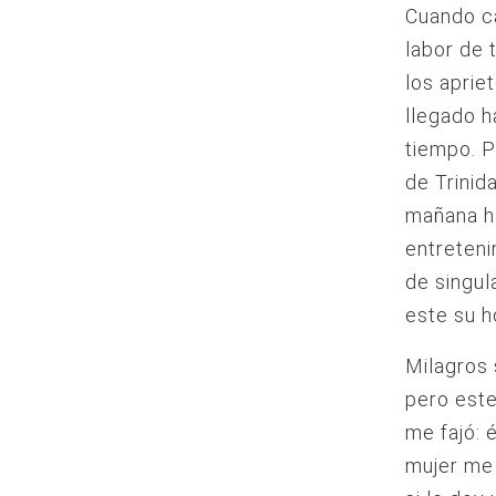
Cuando c
labor de 
los aprie
llegado h
tiempo. P
de Trinid
mañana ha
entreteni
de singul
este su h
Milagros 
pero este
me fajó: 
mujer me s