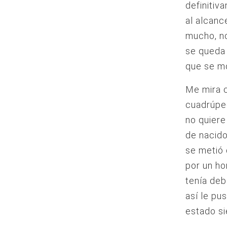
definitiv
al alcanc
mucho, no
se queda 
que se mo
Me mira c
cuadrúped
no quiere
de nacido
se metió 
por un ho
tenía deb
así le pu
estado si