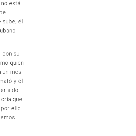
 no está
abe
 sube, él
cubano
o con su
omo quien
ía un mes
 mató y él
ber sido
 cría que
por ello
 hemos