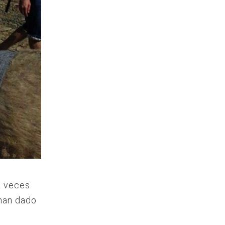
 a veces
han dado