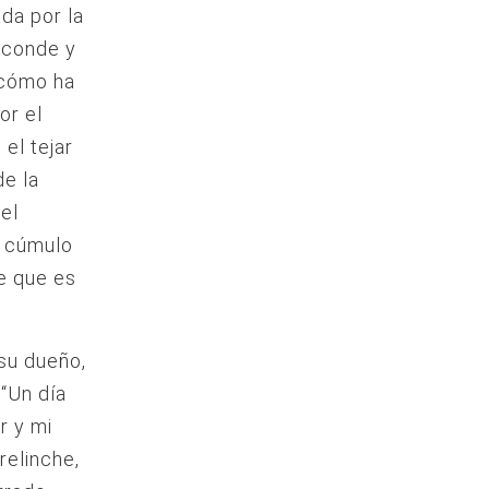
da por la
esconde y
n cómo ha
or el
el tejar
de la
 el
l cúmulo
te que es
su dueño,
 “Un día
r y mi
 relinche,