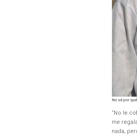
No sé por qué
“No le co
me regal
nada, per