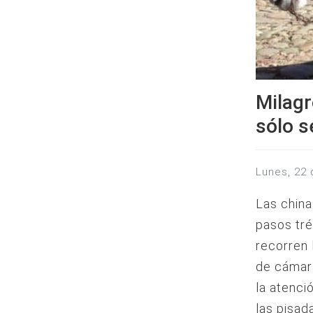
Milagr
sólo s
lunes, 22
Las china
pasos tr
recorren 
de cámara
la atenci
las pisad