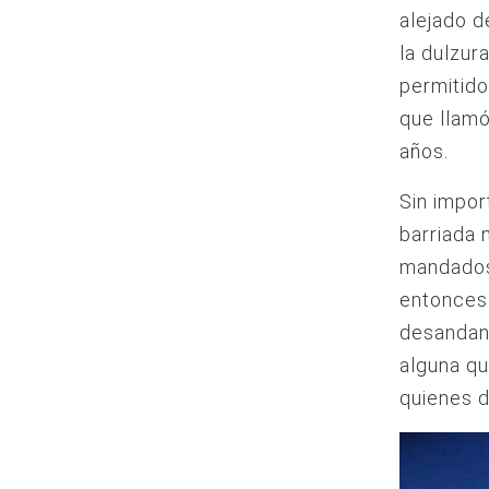
alejado d
la dulzur
permitido
que llamó
años.
Sin impor
barriada 
mandados
entonces 
desandan 
alguna qu
quienes d