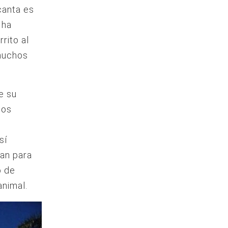
canta es
 ha
rito al
 muchos
e su
los
,
sí
san para
o de
animal.