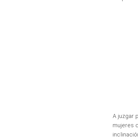
A juzgar 
mujeres c
inclinaci