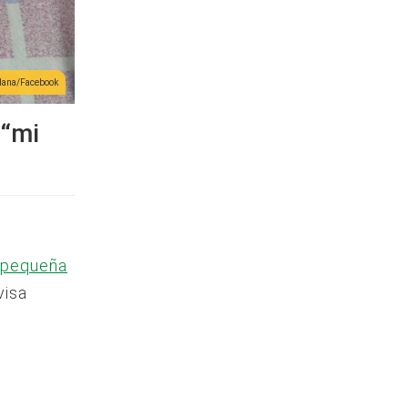
dana/Facebook
 “mi
 pequeña
visa