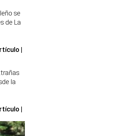
leño se
es de La
rtículo
xtrañas
sde la
rtículo