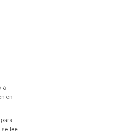
o a
en en
 para
 se lee