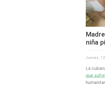
Madre 
niña pi
jueves, 1
La cubana
que sufr
humanitar