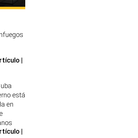
enfuegos
rtículo
Cuba
erno está
la en
e
anos
rtículo