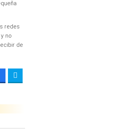
pequeña
as redes
 y no
recibir de