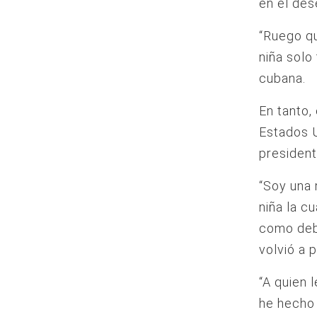
en el de
“Ruego qu
niña solo
cubana.
En tanto,
Estados U
president
“Soy una
niña la c
como debe
volvió a 
“A quien 
he hecho 