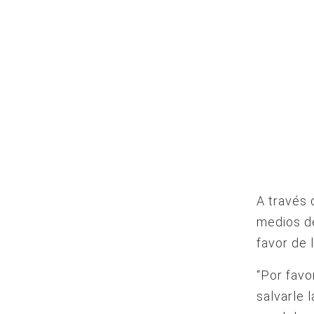
A través 
medios de
favor de l
“Por favo
salvarle 