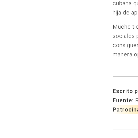
cubana qu
hija de a
Mucho tie
sociales 
consiguen 
manera op
Escrito p
Fuente:
Patrocin