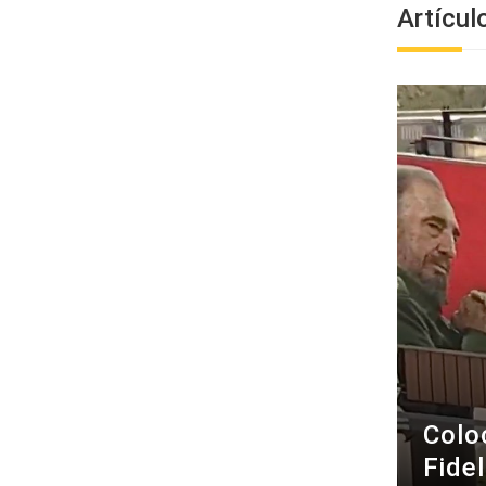
Artícul
Colo
Fide