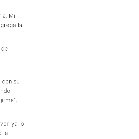
ia. Mi
agrega la
 de
a con su
endo
girme”,
vor, ya lo
 la