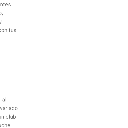
entes
o,
y
con tus
 al
 variado
un club
noche.