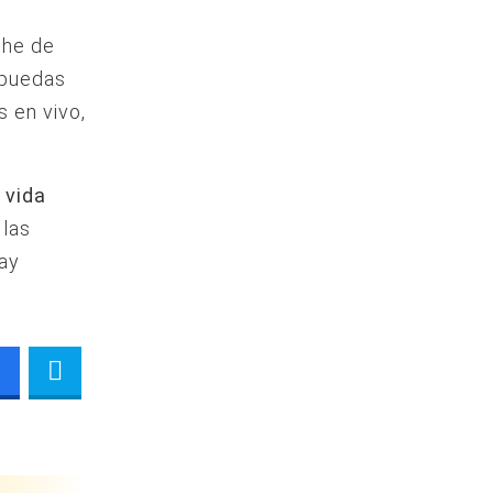
che de
 puedas
s en vivo,
a vida
 las
hay