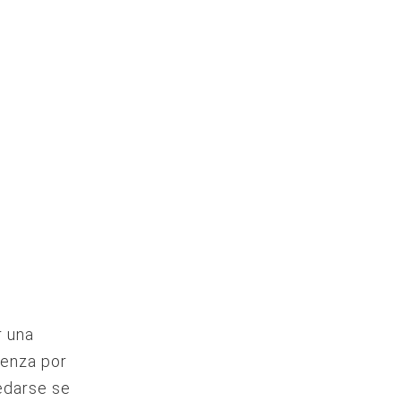
r una
ienza por
pedarse se