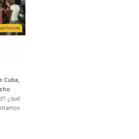
lage TodoCuba
e Cuba,
ucho
ad? ¿qué
contamos