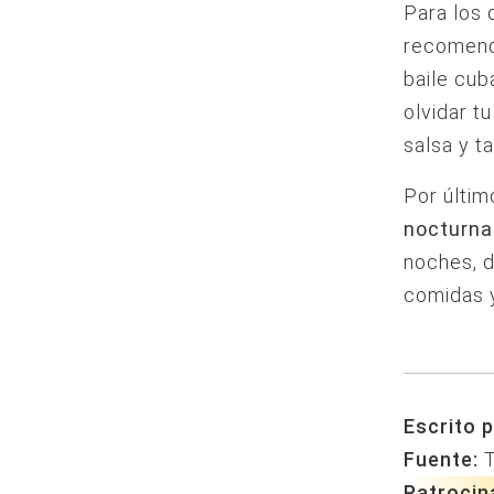
Para los 
recomend
baile cub
olvidar t
salsa y 
Por últim
nocturna
noches, d
comidas 
Escrito p
Fuente:
T
Patrocin