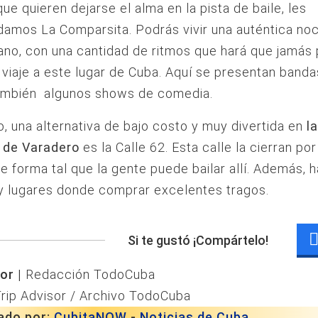
que quieren dejarse el alma en la pista de baile, les
amos La Comparsita. Podrás vivir una auténtica no
ano, con una cantidad de ritmos que hará que jamás
u viaje a este lugar de Cuba. Aquí se presentan banda
también algunos shows de comedia.
o, una alternativa de bajo costo y muy divertida en
l
 de Varadero
es la Calle 62. Esta calle la cierran por
e forma tal que la gente puede bailar allí. Además, 
y lugares donde comprar excelentes tragos.
Si te gustó ¡Compártelo!
or |
Redacción TodoCuba
rip Advisor / Archivo TodoCuba
ado por:
CubitaNOW
-
Noticias de Cuba