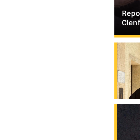
Repo
Cien