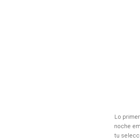
Lo prime
noche emo
tu selecc