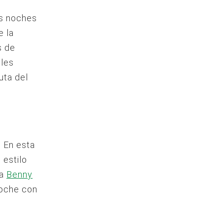
as noches
e la
s de
 les
uta del
 En esta
 estilo
 a
Benny
noche con