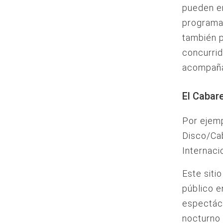
pueden en
programac
también p
concurrid
acompaña
El Cabar
Por ejemp
Disco/Cab
Internaci
Este siti
público e
espectácu
nocturno e