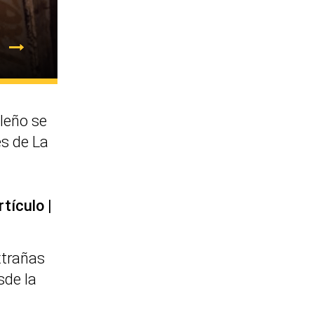
leño se
es de La
rtículo
xtrañas
sde la