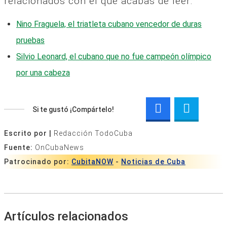
relacionados con el que acabas de leer:
Nino Fraguela, el triatleta cubano vencedor de duras
pruebas
Silvio Leonard, el cubano que no fue campeón olímpico
por una cabeza
Si te gustó ¡Compártelo!
Escrito por |
Redacción TodoCuba
Fuente:
OnCubaNews
Patrocinado por:
CubitaNOW
-
Noticias de Cuba
Artículos relacionados