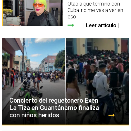
Otaola que terminó con
Cuba: no me vas a ver en
eso
Leer artículo
Concierto del reguetonero Exen
La Tiza en Guantánamo finaliza
con niños heridos