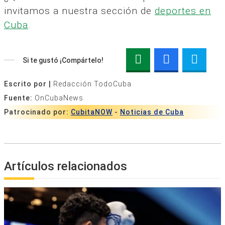
invitamos a nuestra sección de
deportes en
Cuba
.
Si te gustó ¡Compártelo!
Escrito por |
Redacción TodoCuba
Fuente:
OnCubaNews
Patrocinado por:
CubitaNOW
-
Noticias de Cuba
Artículos relacionados