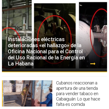
Instalaciones eléctricas
deterioradas «el hallazgo» de la
Oficina Nacional para el Control
del Uso Racional de la Energía en
La Habana
Cubanos reaccionan a
apertura de una tienda
para vender tabaco en
Cabaiguán: Lo que hace
falta es comida