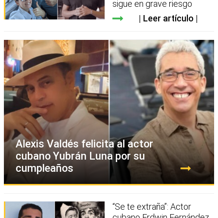
sigue en grave riesgo
Leer artículo
Alexis Valdés felicita al actor
cubano Yubrán Luna por su
cumpleaños
“Se te extraña”: Actor
cubano Erdwin Fernández