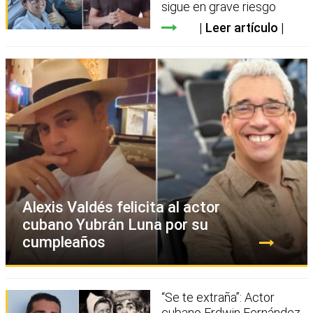
sigue en grave riesgo
Leer artículo
Alexis Valdés felicita al actor
cubano Yubrán Luna por su
cumpleaños
“Se te extraña”: Actor
cubano Erdwin Fernández