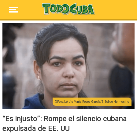
Foto: Leibis María Reyes García/El Sol de Hermosillo
“Es injusto”: Rompe el silencio cubana
expulsada de EE. UU