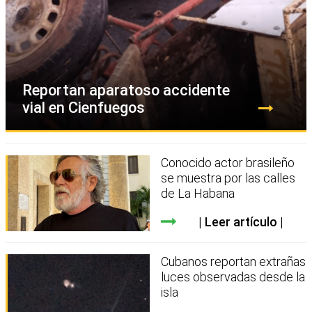
Reportan aparatoso accidente
vial en Cienfuegos
Conocido actor brasileño
se muestra por las calles
de La Habana
Leer artículo
Cubanos reportan extrañas
luces observadas desde la
isla