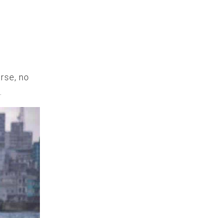
arse, no
.