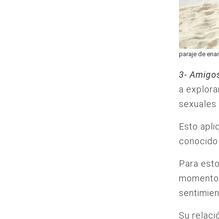
paraje de ena
3- Amigos
a explora
sexuales 
Esto apli
conocido 
Para esto
momentos
sentimien
Su relac