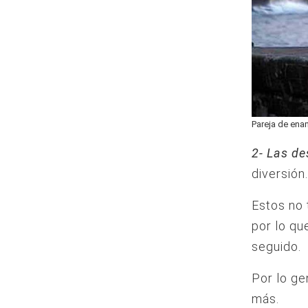
Pareja de en
2- Las de
diversión.
Estos no 
por lo qu
seguido.
Por lo ge
más.