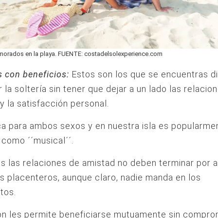
morados en la playa. FUENTE: costadelsolexperience.com
 con beneficios:
Estos son los que se encuentras d
r la soltería sin tener que dejar a un lado las relacio
y la satisfacción personal.
ca para ambos sexos y en nuestra isla es popularme
como ´´musical´´.
s las relaciones de amistad no deben terminar por 
 placenteros, aunque claro, nadie manda en los
tos.
ión les permite beneficiarse mutuamente sin compr