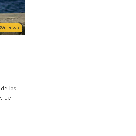
Online Tours
 de las
as de