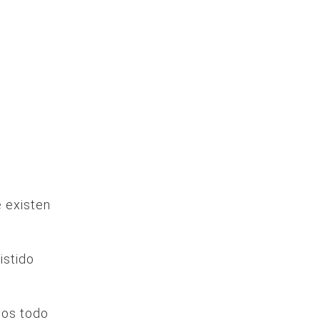
e existen
istido
cos todo