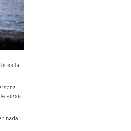
te es la
ersona,
 de verse
en nada