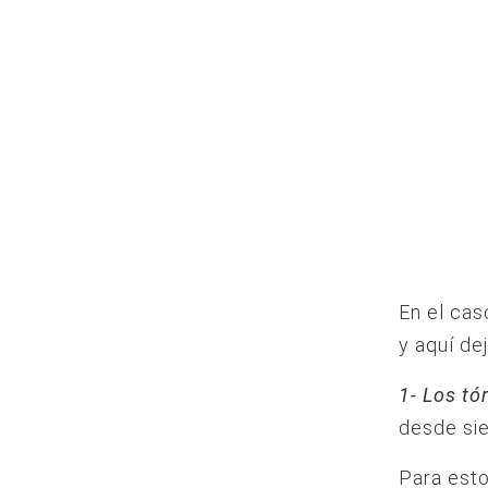
En el cas
y aquí de
1- Los tó
desde sie
Para esto