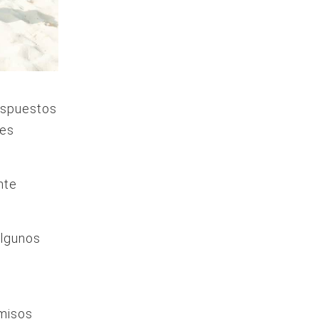
ispuestos
nes
nte
algunos
omisos