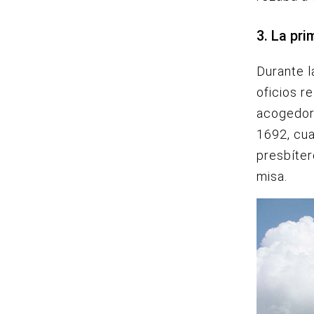
3. La pri
Durante l
oficios r
acogedora
1692, cua
presbíter
misa.