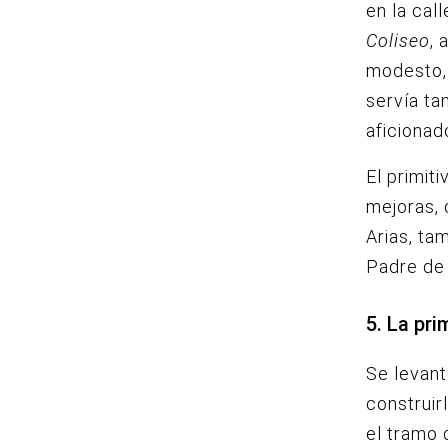
en la ca
Coliseo
, 
modesto, 
servía ta
aficionad
El primit
mejoras, 
Arias, ta
Padre de 
5. La pr
Se levant
construir
el tramo 