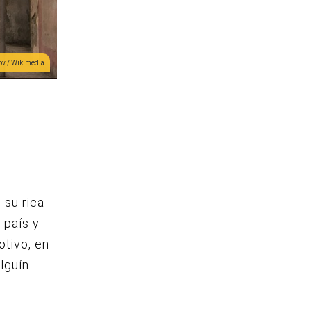
ov / Wikimedia
 su rica
 país y
otivo, en
lguín.