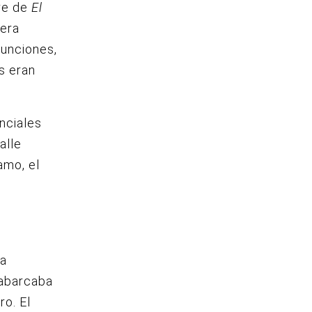
re de
El
 era
funciones,
s eran
anciales
alle
amo, el
ra
 abarcaba
ro. El