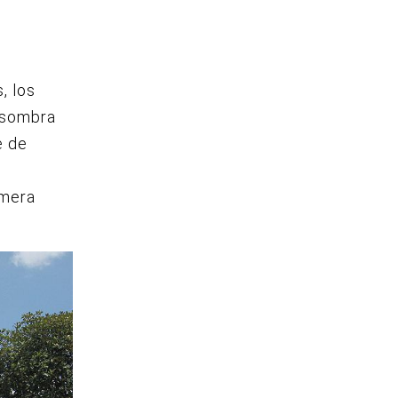
, los
a sombra
e de
imera