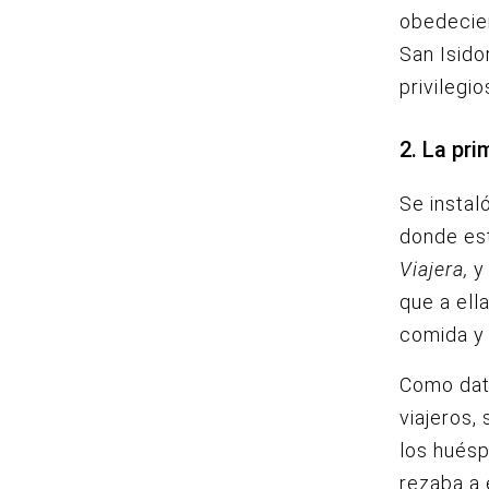
obedecien
San Isido
privilegi
2. La pr
Se instal
donde est
Viajera,
y 
que a ell
comida y
Como dato
viajeros,
los huésp
rezaba a 