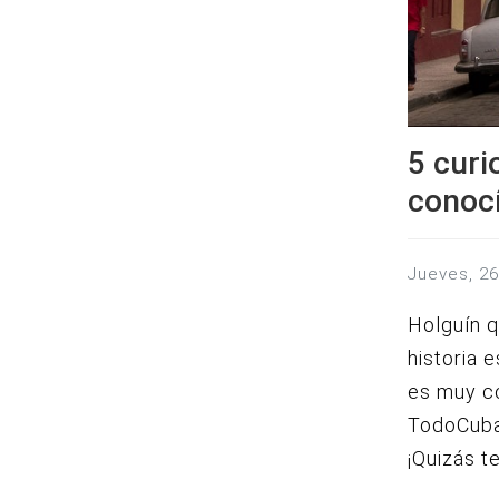
5 curi
conoc
jueves, 2
Holguín q
historia 
es muy c
TodoCuba
¡Quizás te