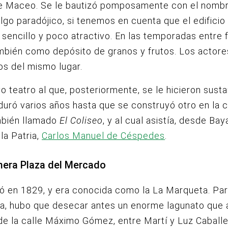
lle Maceo. Se le bautizó pomposamente con el nomb
algo paradójico, si tenemos en cuenta que el edificio
sencillo y poco atractivo. En las temporadas entre 
mbién como depósito de granos y frutos. Los actore
os del mismo lugar.
ivo teatro al que, posteriormente, se le hicieron sust
duró varios años hasta que se construyó otro en la c
mbién llamado
El Coliseo
, y al cual asistía, desde Bay
la Patria,
Carlos Manuel de Céspedes
.
imera Plaza del Mercado
ó en 1829, y era conocida como la La Marqueta. Pa
la, hubo que desecar antes un enorme lagunato que
de la calle Máximo Gómez, entre Martí y Luz Caballe