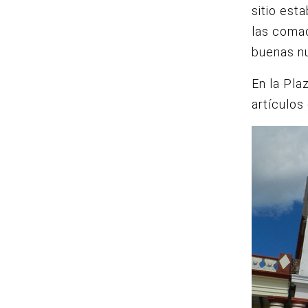
sitio est
las comad
buenas nu
En la Pla
artículos