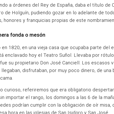
do a órdenes del Rey de España, daba el título de 
ro de Holguín, pudiendo gozar en lo adelante de tod
os, honores y franquicias propias de este nombramien
imera fonda o mesón
ó en 1820, en una vieja casa que ocupaba parte del 
á enclavado hoy el Teatro Suñol. Llevaba por rótul
fue su propietario Don José Canciell. Los escasos v
a llegaban, disfrutaban, por muy poco dinero, de una
 cama.
 curioso, referiremos que era obligatorio despertar
 sin importar el rango, los domingos a las 6 de la maña
edes podrían cumplir con la obligación de oír misa, 
esa hora en las iglesias de San Isidoro y San José.