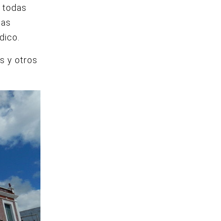
e todas
las
dico.
os y otros