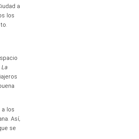
Ciudad a
os los
to.
espacio
o
La
iajeros
 buena
 a los
na. Así,
que se