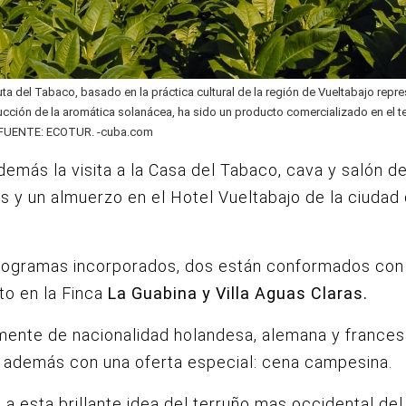
ta del Tabaco, basado en la práctica cultural de la región de Vueltabajo repr
ucción de la aromática solanácea, ha sido un producto comercializado en el ter
. FUENTE: ECOTUR. -cuba.com
demás la visita a la Casa del Tabaco, cava y salón d
 y un almuerzo en el Hotel Vueltabajo de la ciudad 
rogramas incorporados, dos están conformados con
to en la Finca
La Guabina y Villa Aguas Claras.
mente de nacionalidad holandesa, alemana y frances
 además con una oferta especial: cena campesina.
a esta brillante idea del terruño mas occidental del 