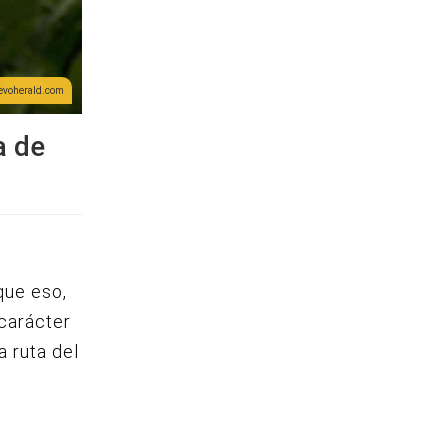
evoherald.com
a de
que eso,
 carácter
a ruta del