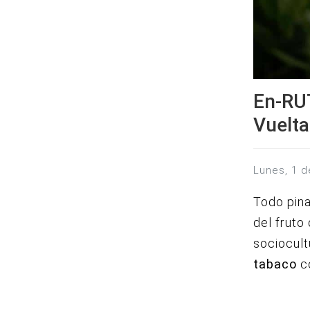
En-RU
Vuelta
lunes, 1 d
Todo pina
del fruto
sociocult
tabaco
c