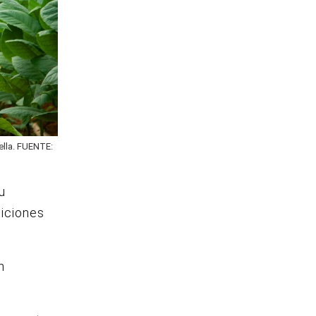
ella. FUENTE:
u
diciones
n