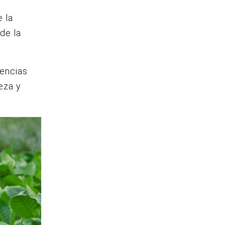
e la
de la
gencias
eza y