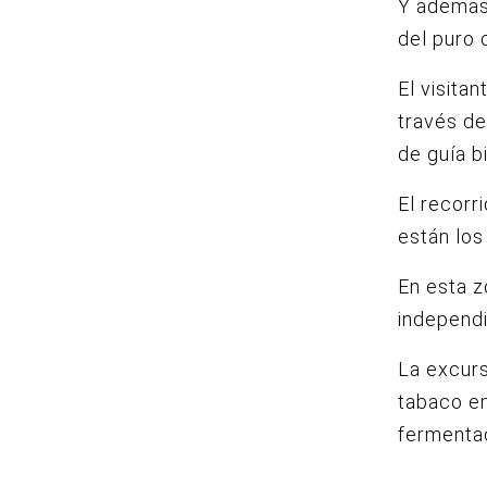
Y ademas 
del puro 
El visita
través de
de guía bi
El recorri
están los
En esta z
independ
La excurs
tabaco en
fermentac