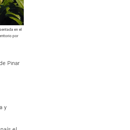
esentada en el
ritorio por
e
de Pinar
a y
país el