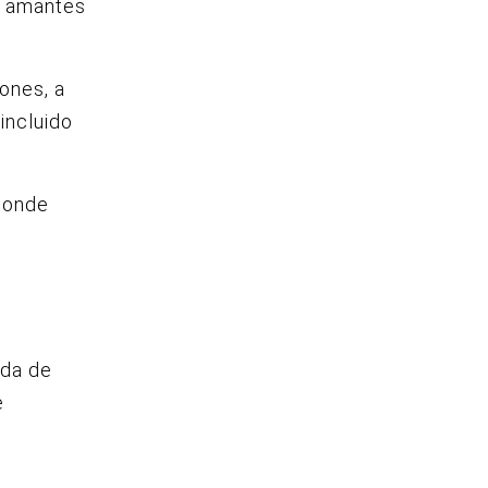
s amantes
ones, a
incluido
 donde
ida de
e