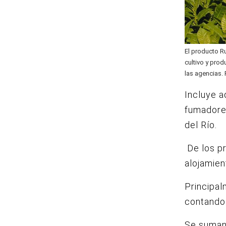
El producto Ru
cultivo y prod
las agencias
Incluye a
fumadores
del Río.
De los p
alojamien
Principal
contando
Se suman 