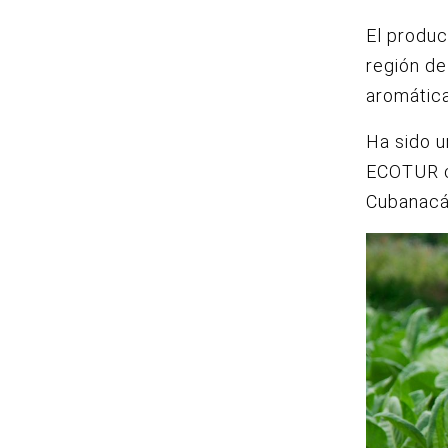
El produc
región de
aromátic
Ha sido u
ECOTUR c
Cubanacá