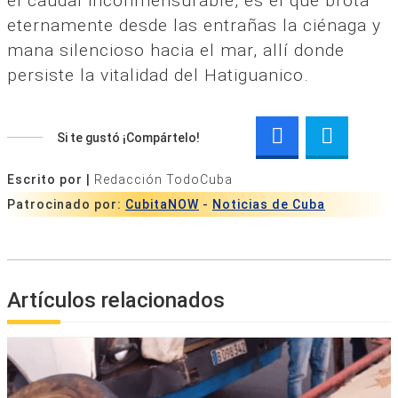
el caudal inconmensurable, es el que brota
eternamente desde las entrañas la ciénaga y
mana silencioso hacia el mar, allí donde
persiste la vitalidad del Hatiguanico.
Si te gustó ¡Compártelo!
Escrito por |
Redacción TodoCuba
Patrocinado por:
CubitaNOW
-
Noticias de Cuba
Artículos relacionados